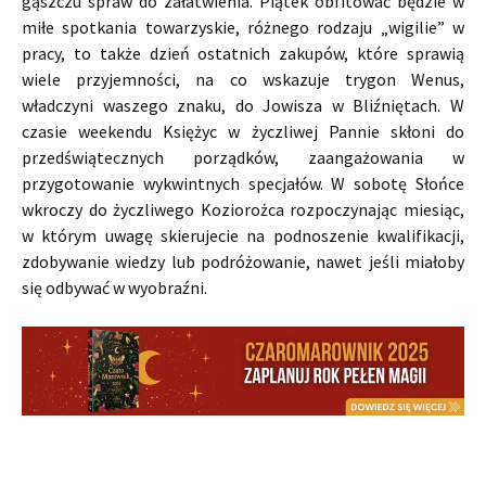
gąszczu spraw do załatwienia. Piątek obfitować będzie w
miłe spotkania towarzyskie, różnego rodzaju „wigilie” w
pracy, to także dzień ostatnich zakupów, które sprawią
wiele przyjemności, na co wskazuje trygon Wenus,
władczyni waszego znaku, do Jowisza w Bliźniętach. W
czasie weekendu Księżyc w życzliwej Pannie skłoni do
przedświątecznych porządków, zaangażowania w
przygotowanie wykwintnych specjałów. W sobotę Słońce
wkroczy do życzliwego Koziorożca rozpoczynając miesiąc,
w którym uwagę skierujecie na podnoszenie kwalifikacji,
zdobywanie wiedzy lub podróżowanie, nawet jeśli miałoby
się odbywać w wyobraźni.