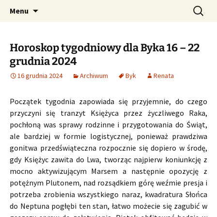
Profesjonalne przepowiednie astrologiczne
Przejdź
Szukaj:
CzaroMarowy horoskop
Menu
do
dzienny, miesięczny i
treści
tygodniowy
Horoskop tygodniowy dla Byka 16 – 22
grudnia 2024
16 grudnia 2024
Archiwum
Byk
Renata
Początek tygodnia zapowiada się przyjemnie, do czego
przyczyni się tranzyt Księżyca przez życzliwego Raka,
pochłoną was sprawy rodzinne i przygotowania do Świąt,
ale bardziej w formie logistycznej, ponieważ prawdziwa
gonitwa przedświąteczna rozpocznie się dopiero w środę,
gdy Księżyc zawita do Lwa, tworząc najpierw koniunkcję z
mocno aktywizującym Marsem a następnie opozycję z
potężnym Plutonem, nad rozsądkiem górę weźmie presja i
potrzeba zrobienia wszystkiego naraz, kwadratura Słońca
do Neptuna pogłębi ten stan, łatwo możecie się zagubić w