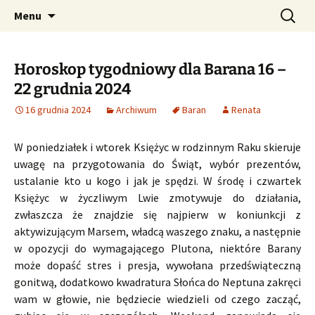
Profesjonalne przepowiednie astrologiczne
Przejdź
Szukaj:
CzaroMarowy horoskop
Menu
do
dzienny, miesięczny i
treści
tygodniowy
Horoskop tygodniowy dla Barana 16 –
22 grudnia 2024
16 grudnia 2024
Archiwum
Baran
Renata
W poniedziałek i wtorek Księżyc w rodzinnym Raku skieruje
uwagę na przygotowania do Świąt, wybór prezentów,
ustalanie kto u kogo i jak je spędzi. W środę i czwartek
Księżyc w życzliwym Lwie zmotywuje do działania,
zwłaszcza że znajdzie się najpierw w koniunkcji z
aktywizującym Marsem, władcą waszego znaku, a następnie
w opozycji do wymagającego Plutona, niektóre Barany
może dopaść stres i presja, wywołana przedświąteczną
gonitwą, dodatkowo kwadratura Słońca do Neptuna zakręci
wam w głowie, nie będziecie wiedzieli od czego zacząć,