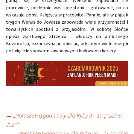
gubiąc się w szczegółach. Weekend zapowiada się
pracowicie, pochłonie was sprzątanie i gotowanie, na co
wskazuje pobyt Księżyca w pracowitej Pannie, ale w piątek
trygon Wenus do Jowisza zapowiada wiele przyjemności i
towarzyskich spotkań z przyjaciółmi. W sobotę Słońce
opuści życzliwego Strzelca i wkroczy do ambitnego
Koziorożca, rozpoczynając miesiąc, w którym wiele energii
poświęcicie sprawom zawodowym i budowaniu kariery.
Nawigacja
←
„Horoskop tygodniowy dla Ryby 9 – 15 grudnia
2024”
„Horoskop tygodniowy dla Byka 16 – 22 grudnia