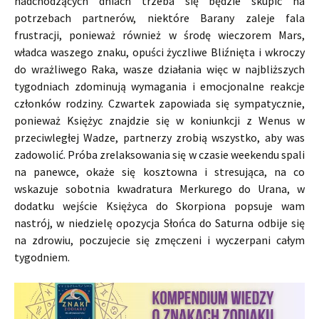
nadchodzących dniach trzeba się będzie skupić na
potrzebach partnerów, niektóre Barany zaleje fala
frustracji, ponieważ również w środę wieczorem Mars,
władca waszego znaku, opuści życzliwe Bliźnięta i wkroczy
do wrażliwego Raka, wasze działania więc w najbliższych
tygodniach zdominują wymagania i emocjonalne reakcje
członków rodziny. Czwartek zapowiada się sympatycznie,
ponieważ Księżyc znajdzie się w koniunkcji z Wenus w
przeciwległej Wadze, partnerzy zrobią wszystko, aby was
zadowolić. Próba zrelaksowania się w czasie weekendu spali
na panewce, okaże się kosztowna i stresująca, na co
wskazuje sobotnia kwadratura Merkurego do Urana, w
dodatku wejście Księżyca do Skorpiona popsuje wam
nastrój, w niedzielę opozycja Słońca do Saturna odbije się
na zdrowiu, poczujecie się zmęczeni i wyczerpani całym
tygodniem.