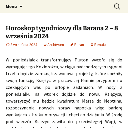
Profesjonalne przepowiednie astrologiczne
Przejdź
Szukaj:
CzaroMarowy horoskop
Menu
do
dzienny, miesięczny i
treści
tygodniowy
Horoskop tygodniowy dla Barana 2 – 8
września 2024
2 września 2024
Archiwum
Baran
Renata
W poniedziałek transformujący Pluton wycofa się do
wymagającego Koziorożca, w ciągu nadchodzących tygodni
trzeba będzie zamknąć zawodowe projekty, które spełniły
swoją funkcję, Księżyc w pracowitej Pannie przypomni o
czekających was po urlopie zadaniach. W nocy z
poniedziałku na wtorek dojdzie do nowiu Księżyca,
towarzyszyć mu będzie kwadratura Marsa do Neptuna,
rozpoczynanie nowych spraw napotka więc barierę
wynikająca z braku motywacji i chęci do działania. W środę
pod wieczór Księżyc zawita do przeciwległej Wagi, w