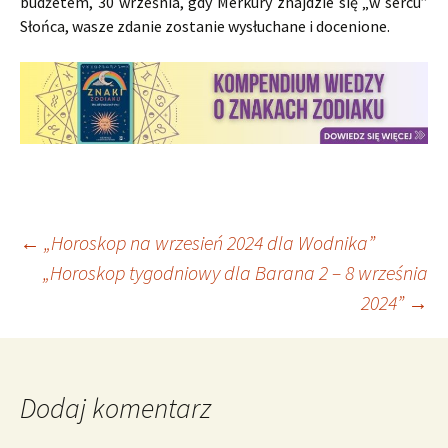
budżetem, 30 września, gdy Merkury znajdzie się „w sercu”
Słońca, wasze zdanie zostanie wysłuchane i docenione.
Nawigacja
←
„Horoskop na wrzesień 2024 dla Wodnika”
„Horoskop tygodniowy dla Barana 2 – 8 września
2024”
→
wpisu
Dodaj komentarz