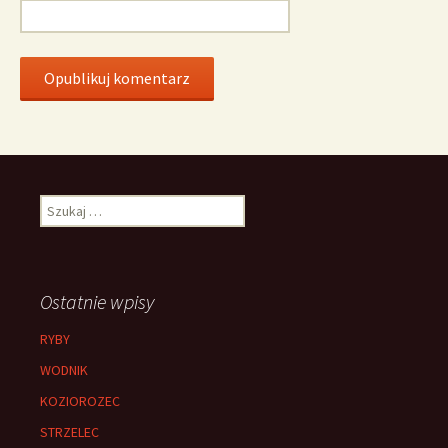
Szukaj:
Ostatnie wpisy
RYBY
WODNIK
KOZIOROZEC
STRZELEC