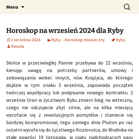
Profesjonalne przepowiednie astrologiczne
Przejdź
Szukaj:
CzaroMarowy horoskop
Menu
do
dzienny, miesięczny i
treści
tygodniowy
Horoskop na wrzesień 2024 dla Ryby
1 września 2024
Ryby – horoskop miesieczny
Ryby
Renata
Słońce w przeciwległej Pannie przebywa do 22 września,
kierując uwagę na potrzeby partnerów, umowy i
zobowiązania wobec innych, nów Księżyca, do którego
dojdzie w tym znaku 3 września, zapowiada początek
twórczej współpracy lub podpisanie nowego kontraktu. 2
września Uran w życzliwym Byku zmieni bieg na wsteczny,
czego nie odczujecie zbyt silnie, ale na kilka miesięcy
wycofacie się z rewolucyjnych pomysłów i staniecie się
bardziej kompromisowi, tego samego dnia Pluton po raz
ostatni wycofa się do życzliwego Koziorożca, do Wodnika na
stałe powróci 19 listopada, w ciągu nadchodzących paru