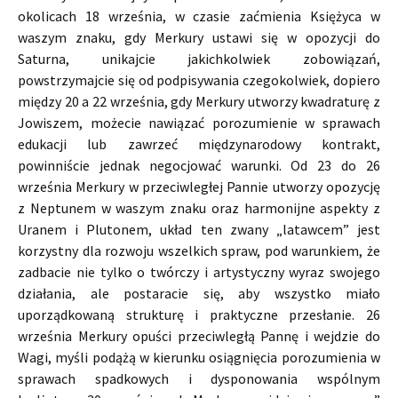
okolicach 18 września, w czasie zaćmienia Księżyca w
waszym znaku, gdy Merkury ustawi się w opozycji do
Saturna, unikajcie jakichkolwiek zobowiązań,
powstrzymajcie się od podpisywania czegokolwiek, dopiero
między 20 a 22 września, gdy Merkury utworzy kwadraturę z
Jowiszem, możecie nawiązać porozumienie w sprawach
edukacji lub zawrzeć międzynarodowy kontrakt,
powinniście jednak negocjować warunki. Od 23 do 26
września Merkury w przeciwległej Pannie utworzy opozycję
z Neptunem w waszym znaku oraz harmonijne aspekty z
Uranem i Plutonem, układ ten zwany „latawcem” jest
korzystny dla rozwoju wszelkich spraw, pod warunkiem, że
zadbacie nie tylko o twórczy i artystyczny wyraz swojego
działania, ale postaracie się, aby wszystko miało
uporządkowaną strukturę i praktyczne przesłanie. 26
września Merkury opuści przeciwległą Pannę i wejdzie do
Wagi, myśli podążą w kierunku osiągnięcia porozumienia w
sprawach spadkowych i dysponowania wspólnym