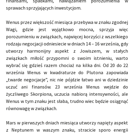
finansami, spadkami, nawiązaniem porozumienia w
sprawach sprzyjających inwestycjom.
Wenus przez większość miesiąca przebywa w znaku zgodnej
Wagi, gdzie jest wyjątkowo mocna, sprzyja więc
porozumieniu w związkach, najwięcej korzyści z wszelkiego
rodzaju negocjacji odniesiecie w dniach 14 – 16 września, gdy
utworzy harmonijny aspekt z Jowiszem, w stałych
związkach miłość przypomni o swoim istnieniu, warto
wybrać się gdzieś razem chociaż na kilka dni. Od 20 do 22
września Wenus w kwadraturze do Plutona zapowiada
„twarde negocjacje”, nic nie pójdzie łatwo ani w dziedzinie
uczuć ani finansów. 23 września Wenus wejdzie do
życzliwego Skorpiona, uczucia nabiorą intensywności, ale
Wenus w tym znaku jest słaba, trudno wiec będzie osiągnąć
równowagę w związkach.
Mars w pierwszych dniach miesiąca utworzy napięty aspekt
z Neptunem w waszym znaku, stracicie sporo energii