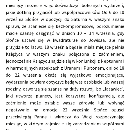
miesięcy możecie więc doświadczyć bolesnych wydarzeń,
jakie dotkną przyjaciół lub współpracowników. Od 6 do 10
września Słońce w opozycji do Saturna w waszym znaku
sprawi, że staniecie się bezkompromisowi, porozumienie
macie szansę osiągnąć w dniach 10 – 14 września, gdy
Słońce ustawi się w kwadraturze do Jowisza, ale nie
przyjdzie to łatwo. 18 września będzie miała miejsce pełnia
Księżyca w waszym znaku połączona z zaćmieniem,
jednocześnie Księżyc znajdzie się w koniunkcji z Neptunem i
w harmonijnych aspektach z Uranem i Plutonem, dni od 18
do 22 września okażą się wyjątkowo emocjonujące,
wydarzenia bowiem dotyczyć będą was osobiście lub waszej
rodziny, otworzą się szanse na duży rozwój, bo „latawiec”,
jaki utworzą planety, jest korzystną konfiguracją, ale
zaćmienie może osłabić wasze zdrowie lub wpłynąć
negatywnie na emocje. 22 września Słońce opuści
przeciwległą Pannę i wkroczy do Wagi rozpoczynając
miesiąc, w którym zajmiecie się zarządzaniem wspólnymi