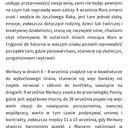
usiłując przeprowadzić swoja wolę, sami nie będąc pewnymi
na czym tak naprawdę wam zależy. 4 września Mars zmieni
znak i wejdzie do życzliwego Raka, jest tam jednak słaby,
emocje, zwłaszcza dotyczące rodziny, dzieci lub twórczej i
kreatywnej działalności, staną się niezwykle silne, chwilami
zbyt intensywne. W ostatnich dniach miesiąca Mars w
trygonie do Saturna w waszym znaku pozwoli wprowadzić
porządek tam, gdzie panował chaos, staniecie się skuteczni,
zorganizowani i wytrwali.
Merkury w dniach 6 – 8 września znajdzie się w kwadraturze
do wybuchowego Urana, staniecie się więc bardziej niż
zwykle nerwowi i skłonni do konfliktu, uważajcie na
drogach. 9 września Merkury zawita do przeciwległej Panny,
gdzie jest wyjątkowo mocny, do 26 września pojawi się więc
wiele okazji do nawiązania porozumienia, owocnej
współpracy, warto w tym czasie podpisywać umowy i
kontrakty, zwłaszcza między 11 a 13 września, gdy Merkury
utworzy harmonijny aspekt z Marsem, natomiast w