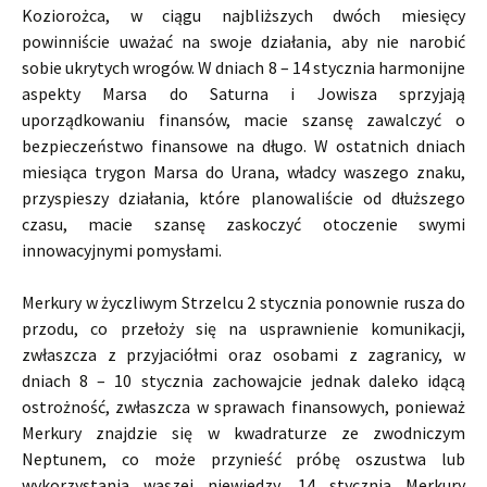
Koziorożca, w ciągu najbliższych dwóch miesięcy
powinniście uważać na swoje działania, aby nie narobić
sobie ukrytych wrogów. W dniach 8 – 14 stycznia harmonijne
aspekty Marsa do Saturna i Jowisza sprzyjają
uporządkowaniu finansów, macie szansę zawalczyć o
bezpieczeństwo finansowe na długo. W ostatnich dniach
miesiąca trygon Marsa do Urana, władcy waszego znaku,
przyspieszy działania, które planowaliście od dłuższego
czasu, macie szansę zaskoczyć otoczenie swymi
innowacyjnymi pomysłami.
Merkury w życzliwym Strzelcu 2 stycznia ponownie rusza do
przodu, co przełoży się na usprawnienie komunikacji,
zwłaszcza z przyjaciółmi oraz osobami z zagranicy, w
dniach 8 – 10 stycznia zachowajcie jednak daleko idącą
ostrożność, zwłaszcza w sprawach finansowych, ponieważ
Merkury znajdzie się w kwadraturze ze zwodniczym
Neptunem, co może przynieść próbę oszustwa lub
wykorzystania waszej niewiedzy. 14 stycznia Merkury