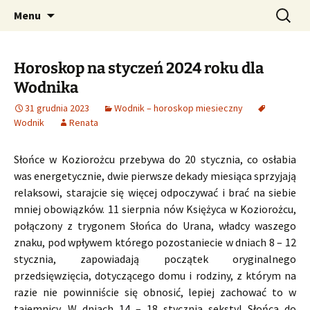
Profesjonalne przepowiednie astrologiczne
Przejdź
Szukaj:
CzaroMarowy horoskop
Menu
do
dzienny, miesięczny i
treści
tygodniowy
Horoskop na styczeń 2024 roku dla
Wodnika
31 grudnia 2023
Wodnik – horoskop miesieczny
Wodnik
Renata
Słońce w Koziorożcu przebywa do 20 stycznia, co osłabia
was energetycznie, dwie pierwsze dekady miesiąca sprzyjają
relaksowi, starajcie się więcej odpoczywać i brać na siebie
mniej obowiązków. 11 sierpnia nów Księżyca w Koziorożcu,
połączony z trygonem Słońca do Urana, władcy waszego
znaku, pod wpływem którego pozostaniecie w dniach 8 – 12
stycznia, zapowiadają początek oryginalnego
przedsięwzięcia, dotyczącego domu i rodziny, z którym na
razie nie powinniście się obnosić, lepiej zachować to w
tajemnicy. W dniach 14 – 18 stycznia sekstyl Słońca do