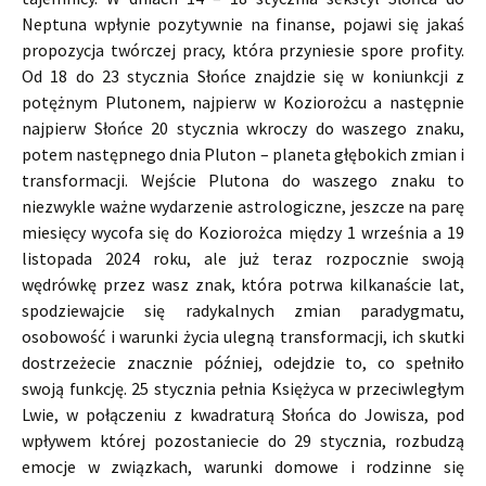
Neptuna wpłynie pozytywnie na finanse, pojawi się jakaś
propozycja twórczej pracy, która przyniesie spore profity.
Od 18 do 23 stycznia Słońce znajdzie się w koniunkcji z
potężnym Plutonem, najpierw w Koziorożcu a następnie
najpierw Słońce 20 stycznia wkroczy do waszego znaku,
potem następnego dnia Pluton – planeta głębokich zmian i
transformacji. Wejście Plutona do waszego znaku to
niezwykle ważne wydarzenie astrologiczne, jeszcze na parę
miesięcy wycofa się do Koziorożca między 1 września a 19
listopada 2024 roku, ale już teraz rozpocznie swoją
wędrówkę przez wasz znak, która potrwa kilkanaście lat,
spodziewajcie się radykalnych zmian paradygmatu,
osobowość i warunki życia ulegną transformacji, ich skutki
dostrzeżecie znacznie później, odejdzie to, co spełniło
swoją funkcję. 25 stycznia pełnia Księżyca w przeciwległym
Lwie, w połączeniu z kwadraturą Słońca do Jowisza, pod
wpływem której pozostaniecie do 29 stycznia, rozbudzą
emocje w związkach, warunki domowe i rodzinne się