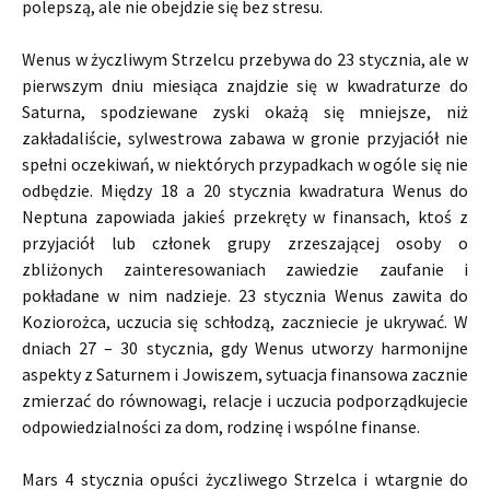
polepszą, ale nie obejdzie się bez stresu.
Wenus w życzliwym Strzelcu przebywa do 23 stycznia, ale w
pierwszym dniu miesiąca znajdzie się w kwadraturze do
Saturna, spodziewane zyski okażą się mniejsze, niż
zakładaliście, sylwestrowa zabawa w gronie przyjaciół nie
spełni oczekiwań, w niektórych przypadkach w ogóle się nie
odbędzie. Między 18 a 20 stycznia kwadratura Wenus do
Neptuna zapowiada jakieś przekręty w finansach, ktoś z
przyjaciół lub członek grupy zrzeszającej osoby o
zbliżonych zainteresowaniach zawiedzie zaufanie i
pokładane w nim nadzieje. 23 stycznia Wenus zawita do
Koziorożca, uczucia się schłodzą, zaczniecie je ukrywać. W
dniach 27 – 30 stycznia, gdy Wenus utworzy harmonijne
aspekty z Saturnem i Jowiszem, sytuacja finansowa zacznie
zmierzać do równowagi, relacje i uczucia podporządkujecie
odpowiedzialności za dom, rodzinę i wspólne finanse.
Mars 4 stycznia opuści życzliwego Strzelca i wtargnie do