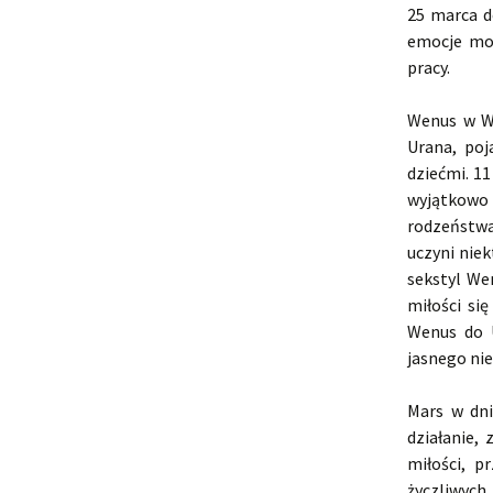
25 marca d
emocje mog
pracy.
Wenus w Wo
Urana, poj
dziećmi. 1
wyjątkowo 
rodzeństwa
uczyni niek
sekstyl We
miłości si
Wenus do 
jasnego nie
Mars w dn
działanie,
miłości, p
życzliwych