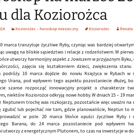
u dla Koziorożca
024
Koziorożec – horoskop miesieczny
Koziorożec
Renata
0 marca tranzytuje życzliwe Ryby, czyniąc was bardziej otwartym
ując uwagę na bliskie sąsiedztwo i relacje z rodzeństwem. W pierw
łońce utworzy harmonijny aspekt z Jowiszem w przyjaznym Byku, c
órczości, zajęcia się kształceniem dzieci, zwiększenia stanu 
a podróży. 10 marca dojdzie do nowiu Księżyca w Rybach w s
ego Urana, pod wpływem tego aspektu pozostaniecie dłużej, bo
cie szanse rozpocząć innowacyjny projekt o charakterze tw
ym, niektóre Koziorożce odkryją nowe hobby. W dniach 15 – 19 mar
 z Neptunem trochę was rozkojarzy, pozostańcie więc uważni na 
 zgubić lub pojechać nie tam, gdzie planowaliście, Neptun to mi
yprowadzić w pole. 20 marca Słońce opuści życzliwe Ryby i 
ącego Barana, do 24 marca pozostaniecie pod wpływem ha
ki utworzy z energetycznym Plutonem, to czas na inwestycje w do