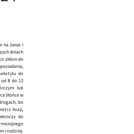
i na świat i
szych dniach
o skłoni do
posiadania,
ekstylu do
 od 8 do 12
órczym lub
ca Słońce w
drogach, bo
strz iluzji,
wkroczy do
rmonijnego
m i rodzinę.