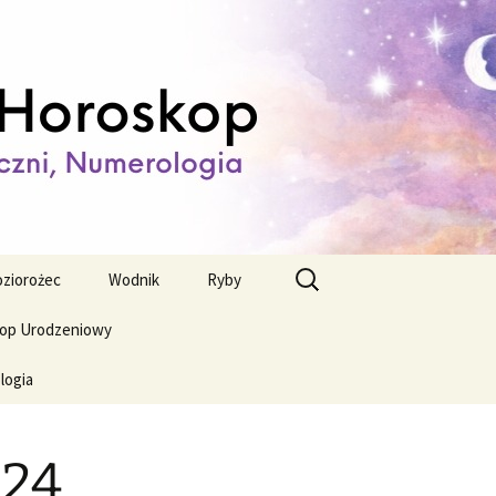
ienny,
Szukaj:
ziorożec
Wodnik
Ryby
op Urodzeniowy
logia
024