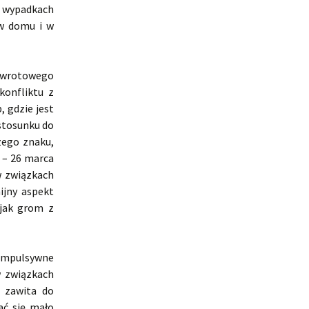
h wypadkach
 w domu i w
wywrotowego
konfliktu z
 gdzie jest
stosunku do
zego znaku,
4 – 26 marca
w związkach
ijny aspekt
jak grom z
impulsywne
w związkach
s zawita do
ać się mało