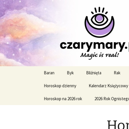
Profesjonalne przepowiednie a
CzaroMaro
miesięczn
Przejdź
Baran
Byk
Bliźnięta
Rak
do
treści
Horoskop dzienny
Kalendarz Księżycowy
Horoskop na 2026 rok
2026 Rok Ognisteg
Hor