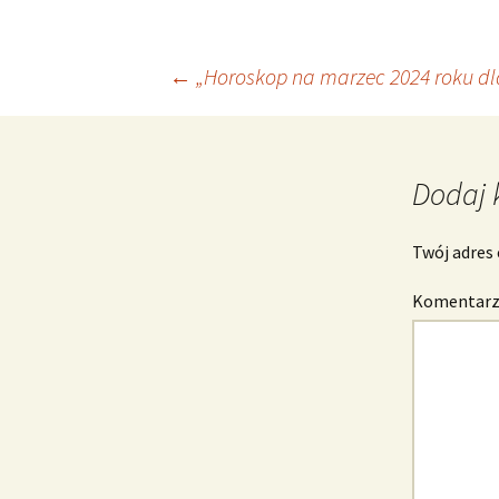
Nawigacja
←
„Horoskop na marzec 2024 roku dla
wpisu
Dodaj 
Twój adres 
Komentar