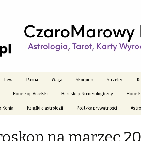
strologiczne
wy horoskop dz
y i tygodniowy
Lew
Panna
Waga
Skorpion
Strzelec
Ko
Horoskop Anielski
Horoskop Numerologiczny
Horosk
o Konia
Książki o astrologii
Polityka prywatności
Astro
oskop na marzec 2