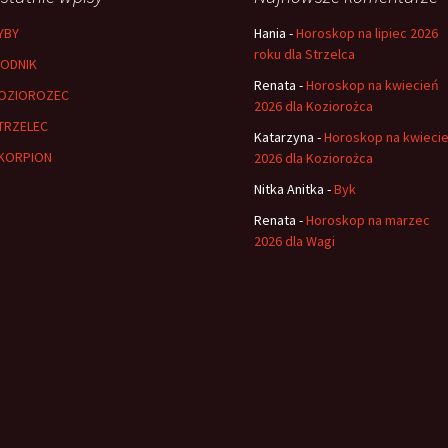
YBY
Hania
-
Horoskop na lipiec 2026
roku dla Strzelca
ODNIK
Renata
-
Horoskop na kwiecień
OZIOROZEC
2026 dla Koziorożca
TRZELEC
Katarzyna
-
Horoskop na kwieci
KORPION
2026 dla Koziorożca
Nitka Anitka
-
Byk
Renata
-
Horoskop na marzec
2026 dla Wagi