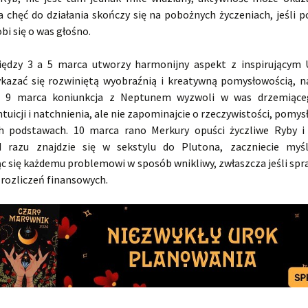
a chęć do działania skończy się na pobożnych życzeniach, jeśli p
obi się o was głośno.
ędzy 3 a 5 marca utworzy harmonijny aspekt z inspirującym
kazać się rozwiniętą wyobraźnią i kreatywną pomysłowością, 
– 9 marca koniunkcja z Neptunem wyzwoli w was drzemiąceg
intuicji i natchnienia, ale nie zapominajcie o rzeczywistości, pomysł
h podstawach. 10 marca rano Merkury opuści życzliwe Ryby i
d razu znajdzie się w sekstylu do Plutona, zaczniecie myśl
ąc się każdemu problemowi w sposób wnikliwy, zwłaszcza jeśli spr
 rozliczeń finansowych.