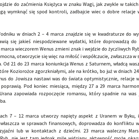
ojdzie do zaćmienia Księżyca w znaku Wagi, jak zwykle w takic
ą wymknąć się spod kontroli, zadbajcie wiec o dobre relacje
dniku w dniach 2 – 4 marca znajdzie się w kwadraturze do 
awią się jakieś niespodziewane wydatki, które doprowadzą do 
1 marca wieczorem Wenus zmieni znak i wejdzie do życzliwych Ryb,
mocna, otworzycie się więc na miłość i współczucie, zwłaszcza w 
. Od 21 do 23 marca koniunkcja Wenus z Saturnem, władcą was
tóre Koziorożce zgorzkniałymi, ale na krótko, bo już w dniach 2
nus do Jowisza nastawi was do świata optymistycznie, relacje 
ę poprawią. Pod koniec miesiąca, między 27 a 29 marca harmon
Urana zapowiada rozpoczęcie romansu, który spadnie na was 
ba.
iach 7 – 12 marca utworzy napięty aspekt z Uranem w Byku, 
 zwłaszcza w sprawach finansowych, doprowadza do konfliktu 
rzyjaźni lub w kontaktach z dziećmi. 23 marca waleczny Mar
 Ryb, nie jest tam jednak mile widziany, aktywność może okaz