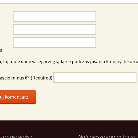
wa
taj moje dane w tej przeglądarce podczas pisania kolejnych kom
naście minus 6? (Required)
statnie wpisy
Najnowsze komentarze