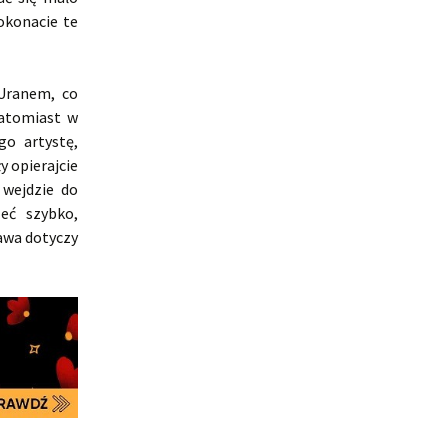
okonacie te
 Uranem, co
natomiast w
o artystę,
y opierajcie
 wejdzie do
eć szybko,
awa dotyczy