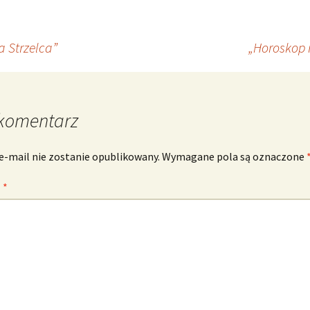
 Strzelca”
„Horoskop 
komentarz
e-mail nie zostanie opublikowany.
Wymagane pola są oznaczone
z
*