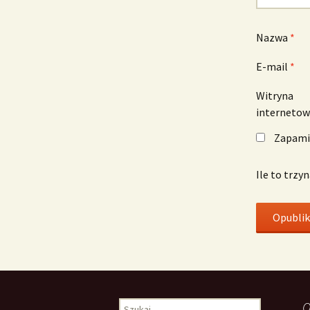
Nazwa
*
E-mail
*
Witryna
interneto
Zapamię
Ile to trzy
Szukaj:
O