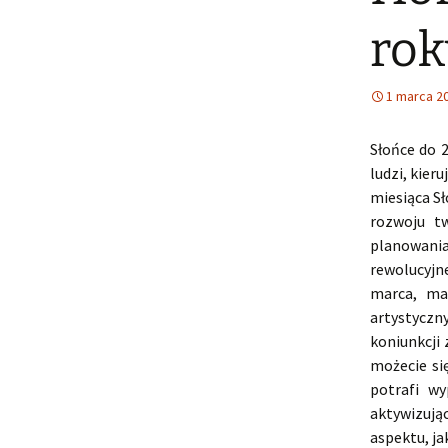
rok
1 marca 2
Słońce do 2
ludzi, kier
miesiąca S
rozwoju tw
planowani
rewolucyjn
marca, ma
artystyczn
koniunkcji
możecie się
potrafi w
aktywizuj
aspektu, ja