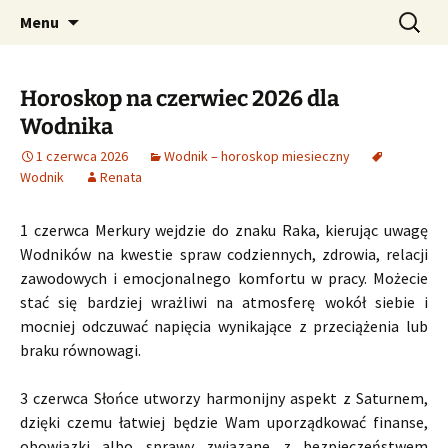
Profesjonalne przepowiednie astrologiczne
Przejdź
Szukaj:
CzaroMarowy horoskop
Menu
do
dzienny, miesięczny i
treści
tygodniowy
Horoskop na czerwiec 2026 dla
Wodnika
1 czerwca 2026
Wodnik – horoskop miesieczny
Wodnik
Renata
1 czerwca Merkury wejdzie do znaku Raka, kierując uwagę
Wodników na kwestie spraw codziennych, zdrowia, relacji
zawodowych i emocjonalnego komfortu w pracy. Możecie
stać się bardziej wrażliwi na atmosferę wokół siebie i
mocniej odczuwać napięcia wynikające z przeciążenia lub
braku równowagi.
3 czerwca Słońce utworzy harmonijny aspekt z Saturnem,
dzięki czemu łatwiej będzie Wam uporządkować finanse,
obowiązki albo sprawy związane z bezpieczeństwem