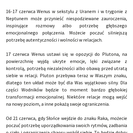
16-17 czerwca Wenus w sekstylu z Uranem i w trygonie z
Neptunem może przynieść niespodziewane zauroczenia,
inspirujące rozmowy albo potrzebę głębszego
emocjonalnego połączenia. Możecie poczuć silniejszą
potrzebę autentyczności i wolności w relacjach.
17 czerwca Wenus ustawi się w opozycji do Plutona, na
powierzchnię wyjdą ukryte emocje, lęki związane z
kontrolą, potrzebą niezależności albo obawą przed utratą
siebie w relacji. Pluton przebywa teraz w Waszym znaku,
dlatego ten układ może być dla Was wyjątkowo silny. Dla
części Wodników będzie to moment bardzo głębokiej
transformacji emocjonalnej. Niektóre relacje mogą wejść
na nowy poziom, a inne pokażą swoje ograniczenia.
Od 21 czerwca, gdy Słońce wejdzie do znaku Raka, możecie
poczuć potrzebę uporządkowania swoich rytmów, zadbania
o ciało i ograniczenia chaosu wokół siebie. To będzie dobry