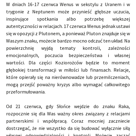
W dniach 16-17 czerwca Wenus w sekstylu z Uranem i w
trygonie z Neptunem może przynieść głębsze uczucia,
inspirujące spotkania albo potrzebę większej
autentyczności w relacjach. 17 czerwca Wenus jednak ustawi
się w opozycji z Plutonem, a ponieważ Pluton znajduje się w
Waszym znaku, możecie bardzo mocno odczuć ten układ. Na
powierzchnię wyjdą tematy kontroli, zależności
emocjonalnych, poczucia bezpieczeństwa i własnej
wartości. Dla części Koziorożców będzie to moment
głębokiej transformacji w miłości lub finansach. Relacje,
które opierały się na nierównowadze lub przemilczeniach,
mogą przejść poważny kryzys albo wymagać całkowitego
przeformułowania.
Od 21 czerwca, gdy Słońce wejdzie do znaku Raka,
rozpocznie się dla Was ważny okres związany z relacjami
partnerskimi i współpracą. Coraz mocniej zaczniecie
dostrzegać, że nie wszystko da się budować wyłącznie siłą
własnej odpowiedzialności i kontroli. Możecie zacząć