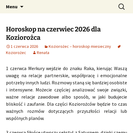
Profesjonalne przepowiednie astrologiczne
Przejdź
Szukaj:
CzaroMarowy horoskop
Menu
do
dzienny, miesięczny i
treści
tygodniowy
Horoskop na czerwiec 2026 dla
Koziorożca
1 czerwca 2026
Koziorożec – horoskop miesieczny
Koziorożec
Renata
1 czerwca Merkury wejdzie do znaku Raka, kierując Waszą
uwagę na relacje partnerskie, współpracę i emocjonalne
potrzeby innych ludzi. Rozmowy staną się bardziej osobiste
i intensywne. Możecie częściej analizować swoje związki,
ważne relacje zawodowe albo sposób, w jaki budujecie
bliskość i zaufanie. Dla części Koziorożców będzie to czas
ważnych rozmów dotyczących przyszłości relacji lub
wspólnych planów.
3 czerwca Słońce utworzy sekstyl z Saturnem, dzięki czemu