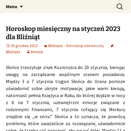
Profesjonalne przepowiednie astrologiczne
Przejdź
Szukaj:
CzaroMarowy horoskop
Menu
do
dzienny, miesięczny i
treści
tygodniowy
Horoskop miesięczny na styczeń 2023
dla Bliźniąt
30 grudnia 2022
Bliźnięta – horoskop miesieczny
Bliźniąta
Renata
Słońce tranzytuje znak Koziorożca do 20 stycznia, kierując
uwagę na zarządzanie wspólnym stanem posiadania.
Między 3 a 7 stycznia trygon Słońca do Urana pomoże
uświadomić sobie ukryte motywacje, jakie wami kierują,
natomiast pełnia Księżyca w Raku, do której dojdzie w nocy
z 6 na 7 stycznia, uzewnętrzni emocje związane z
rodzinnymi finansami, 7 stycznia cofający się Merkury
znajdzie się „w sercu” Słońca a to oznacza, że powrócą
problemy, które uważaliście za rozwiązane, uświadomicie
sobie, że trzeba coś poprawić, aby ruszyć dalej. Między 11 a