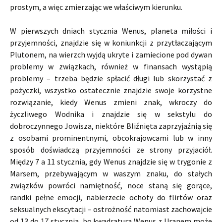
prostym, a więc zmierzając we właściwym kierunku.
W pierwszych dniach stycznia Wenus, planeta miłości i
przyjemności, znajdzie się w koniunkcji z przytłaczającym
Plutonem, na wierzch wyjdą ukryte i zamiecione pod dywan
problemy w związkach, również w finansach wystąpią
problemy – trzeba będzie spłacić długi lub skorzystać z
pożyczki, wszystko ostatecznie znajdzie swoje korzystne
rozwiązanie, kiedy Wenus zmieni znak, wkroczy do
życzliwego Wodnika i znajdzie się w sekstylu do
dobroczynnego Jowisza, niektóre Bliźnięta zaprzyjaźnią się
z osobami prominentnymi, obcokrajowcami lub w inny
sposób doświadczą przyjemności ze strony przyjaciół.
Między 7 a 11 stycznia, gdy Wenus znajdzie się w trygonie z
Marsem, przebywającym w waszym znaku, do stałych
związków powróci namiętność, noce staną się gorące,
randki pełne emocji, nabierzecie ochoty do flirtów oraz
seksualnych ekscytacji – ostrożność natomiast zachowajcie
od 13 do 17 stycznia, bo kwadratura Wenus z Uranem może