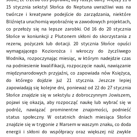
15 stycznia sekstyl Słońca do Neptuna uwrażliwi was na
twórcze i kreatywne podejście do zarządzania, niektóre
Bliźnięta uruchomią wyobraźnię w zawodowych projektach,
co przełoży się na lepsze zarobki. Od 16 do 20 stycznia
Słońce w koniunkcji z Plutonem skłoni do skorzystania z
rezerw, pożyczek lub dotacji. 20 stycznia Słońce opuści
wymagającego Koziorożca i wkroczy do życzliwego
Wodnika, rozpoczynając miesiąc, w którym nadejdzie czas
na podniesienie kwalifikacji, rozpoczęcie nauki, nawiązanie
międzynarodowych przyjaźni, co zapowiada nów Księżyca,
do którego dojdzie już 21 stycznia. Jeszcze lepiej
zapowiadają się kolejne dni, ponieważ od 22 do 27 stycznia
Słońce znajdzie się w sekstylu z dobroczynnym Jowiszem,
pojawi się okazja, aby rozpocząć naukę lub wybrać się w
podróż, nawiązać prominentne znajomości, podnieść
status społeczny. W ostatnich dniach miesiąca Słońce
znajdzie się w trygonie z Marsem w waszym znaku, co doda
energii i skłoni do współpracy oraz większej niż zwykle