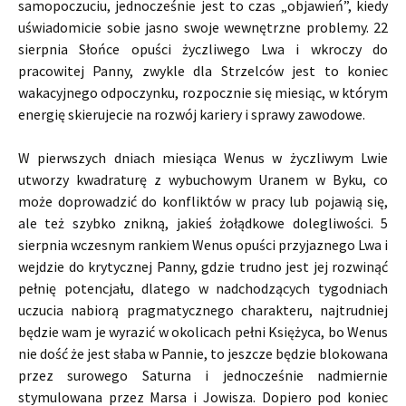
samopoczuciu, jednocześnie jest to czas „objawień”, kiedy
uświadomicie sobie jasno swoje wewnętrzne problemy. 22
sierpnia Słońce opuści życzliwego Lwa i wkroczy do
pracowitej Panny, zwykle dla Strzelców jest to koniec
wakacyjnego odpoczynku, rozpocznie się miesiąc, w którym
energię skierujecie na rozwój kariery i sprawy zawodowe.
W pierwszych dniach miesiąca Wenus w życzliwym Lwie
utworzy kwadraturę z wybuchowym Uranem w Byku, co
może doprowadzić do konfliktów w pracy lub pojawią się,
ale też szybko znikną, jakieś żołądkowe dolegliwości. 5
sierpnia wczesnym rankiem Wenus opuści przyjaznego Lwa i
wejdzie do krytycznej Panny, gdzie trudno jest jej rozwinąć
pełnię potencjału, dlatego w nadchodzących tygodniach
uczucia nabiorą pragmatycznego charakteru, najtrudniej
będzie wam je wyrazić w okolicach pełni Księżyca, bo Wenus
nie dość że jest słaba w Pannie, to jeszcze będzie blokowana
przez surowego Saturna i jednocześnie nadmiernie
stymulowana przez Marsa i Jowisza. Dopiero pod koniec