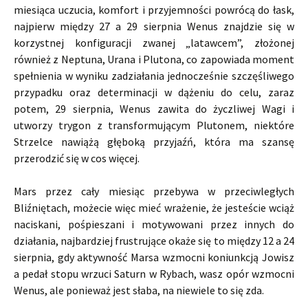
miesiąca uczucia, komfort i przyjemności powrócą do łask,
najpierw między 27 a 29 sierpnia Wenus znajdzie się w
korzystnej konfiguracji zwanej „latawcem”, złożonej
również z Neptuna, Urana i Plutona, co zapowiada moment
spełnienia w wyniku zadziałania jednocześnie szczęśliwego
przypadku oraz determinacji w dążeniu do celu, zaraz
potem, 29 sierpnia, Wenus zawita do życzliwej Wagi i
utworzy trygon z transformującym Plutonem, niektóre
Strzelce nawiążą głęboką przyjaźń, która ma szansę
przerodzić się w cos więcej.
Mars przez cały miesiąc przebywa w przeciwległych
Bliźniętach, możecie więc mieć wrażenie, że jesteście wciąż
naciskani, pośpieszani i motywowani przez innych do
działania, najbardziej frustrujące okaże się to między 12 a 24
sierpnia, gdy aktywność Marsa wzmocni koniunkcją Jowisz
a pedał stopu wrzuci Saturn w Rybach, wasz opór wzmocni
Wenus, ale ponieważ jest słaba, na niewiele to się zda.