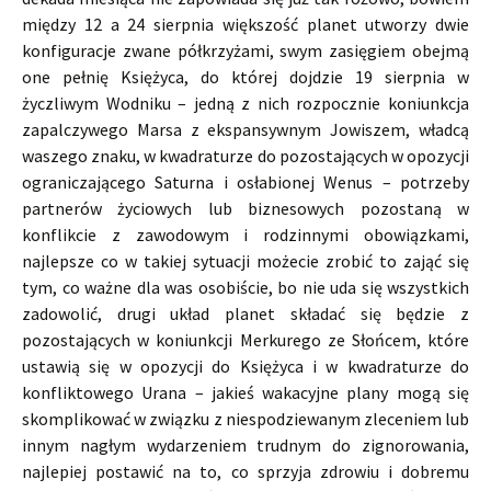
między 12 a 24 sierpnia większość planet utworzy dwie
konfiguracje zwane półkrzyżami, swym zasięgiem obejmą
one pełnię Księżyca, do której dojdzie 19 sierpnia w
życzliwym Wodniku – jedną z nich rozpocznie koniunkcja
zapalczywego Marsa z ekspansywnym Jowiszem, władcą
waszego znaku, w kwadraturze do pozostających w opozycji
ograniczającego Saturna i osłabionej Wenus – potrzeby
partnerów życiowych lub biznesowych pozostaną w
konflikcie z zawodowym i rodzinnymi obowiązkami,
najlepsze co w takiej sytuacji możecie zrobić to zająć się
tym, co ważne dla was osobiście, bo nie uda się wszystkich
zadowolić, drugi układ planet składać się będzie z
pozostających w koniunkcji Merkurego ze Słońcem, które
ustawią się w opozycji do Księżyca i w kwadraturze do
konfliktowego Urana – jakieś wakacyjne plany mogą się
skomplikować w związku z niespodziewanym zleceniem lub
innym nagłym wydarzeniem trudnym do zignorowania,
najlepiej postawić na to, co sprzyja zdrowiu i dobremu