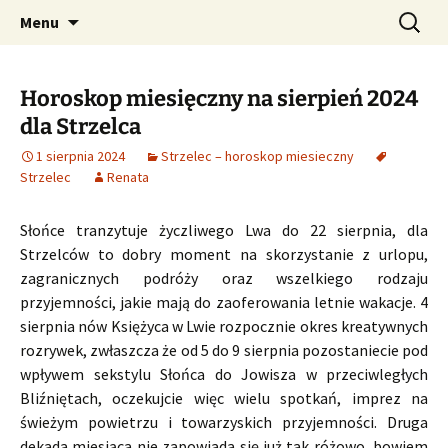
Profesjonalne przepowiednie astrologiczne
Przejdź
Szukaj:
CzaroMarowy horoskop
Menu
do
dzienny, miesięczny i
treści
tygodniowy
Horoskop miesięczny na sierpień 2024
dla Strzelca
1 sierpnia 2024
Strzelec – horoskop miesieczny
Strzelec
Renata
Słońce tranzytuje życzliwego Lwa do 22 sierpnia, dla
Strzelców to dobry moment na skorzystanie z urlopu,
zagranicznych podróży oraz wszelkiego rodzaju
przyjemności, jakie mają do zaoferowania letnie wakacje. 4
sierpnia nów Księżyca w Lwie rozpocznie okres kreatywnych
rozrywek, zwłaszcza że od 5 do 9 sierpnia pozostaniecie pod
wpływem sekstylu Słońca do Jowisza w przeciwległych
Bliźniętach, oczekujcie więc wielu spotkań, imprez na
świeżym powietrzu i towarzyskich przyjemności. Druga
dekada miesiąca nie zapowiada się już tak różowo, bowiem