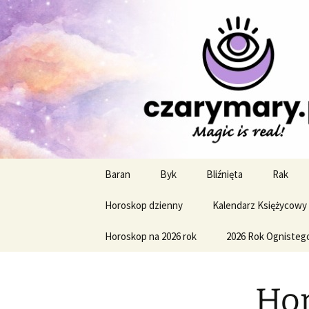
Profesjonalne przepowiednie a
CzaroMaro
miesięczn
Przejdź
Baran
Byk
Bliźnięta
Rak
do
treści
Horoskop dzienny
Kalendarz Księżycowy
Horoskop na 2026 rok
2026 Rok Ognisteg
Hor