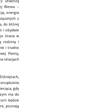
ty utworzą
bej Wenus –
ję, energia
wiązanych z
, do której
m i obydwie
ego Urana w
ą rodziną i
ie i trudno
iwej Panny,
na relacjach
liźniętach,
zarządzania
esiąca, gdy
 czym ma do
turn będzie
re, poznają