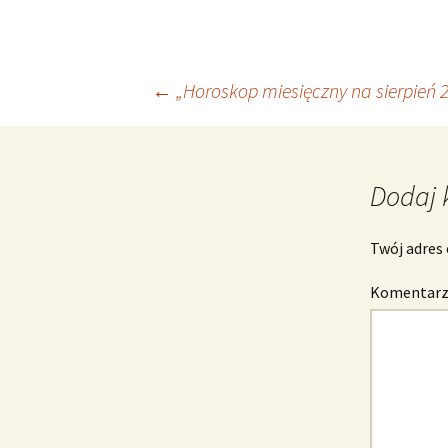
Nawigacja
←
„Horoskop miesięczny na sierpień 
wpisu
Dodaj 
Twój adres 
Komentar