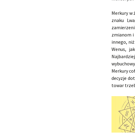
Merkury w ż
znaku Lwa
zamierzen
zmianom i 
innego, niż
Wenus, ja
Najbardzie
wybuchowy 
Merkury co
decyzje dot
towar trzeb