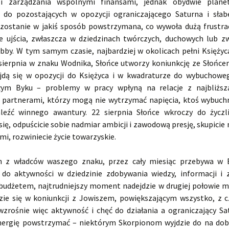
i i zarządzania wspólnymi finansami, jednak obydwie plane
 do pozostających w opozycji ograniczającego Saturna i sła
zostanie w jakiś sposób powstrzymana, co wywoła dużą frustrac
ie ujścia, zwłaszcza w dziedzinach twórczych, duchowych lub z
by. W tym samym czasie, najbardziej w okolicach pełni Księżyca
 sierpnia w znaku Wodnika, Słońce utworzy koniunkcję ze Słońce
jdą się w opozycji do Księżyca i w kwadraturze do wybuchow
łym Byku – problemy w pracy wpłyną na relacje z najbliższ
 partnerami, którzy mogą nie wytrzymać napięcia, ktoś wybuchn
leźć winnego awantury. 22 sierpnia Słońce wkroczy do życzl
się, odpuścicie sobie nadmiar ambicji i zawodową presję, skupicie 
łmi, rozwiniecie życie towarzyskie.
n z władców waszego znaku, przez cały miesiąc przebywa w B
 do aktywności w dziedzinie zdobywania wiedzy, informacji i 
udżetem, najtrudniejszy moment nadejdzie w drugiej połowie mi
zie się w koniunkcji z Jowiszem, powiększającym wszystko, z
 wzrośnie więc aktywność i chęć do działania a ograniczający Sa
energię powstrzymać – niektórym Skorpionom wyjdzie do na dob