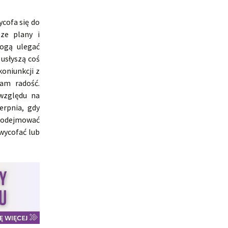
ycofa się do
ze plany i
ogą ulegać
usłyszą coś
koniunkcji z
am radość.
 względu na
erpnia, gdy
 podejmować
 wycofać lub