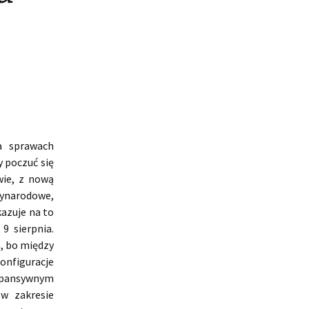
a sprawach
y poczuć się
wie, z nową
zynarodowe,
kazuje na to
9 sierpnia.
, bo między
onfiguracje
kspansywnym
 w zakresie