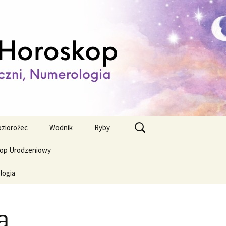
ienny,
Szukaj:
ziorożec
Wodnik
Ryby
op Urodzeniowy
logia
a