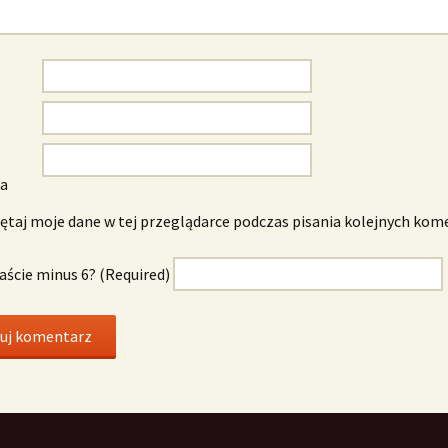
wa
taj moje dane w tej przeglądarce podczas pisania kolejnych kom
naście minus 6? (Required)