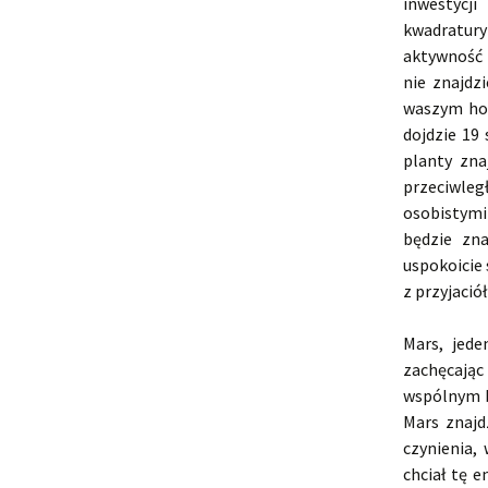
inwestycj
kwadratury
aktywność 
nie znajdz
waszym hob
dojdzie 19
planty zna
przeciwleg
osobistymi
będzie zna
uspokoicie 
z przyjació
Mars, jede
zachęcając
wspólnym b
Mars znajd
czynienia,
chciał tę 