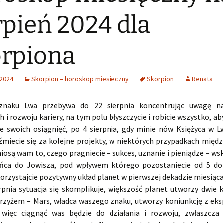
rpień 2024 dla
rpiona
 2024
Skorpion – horoskop miesieczny
Skorpion
Renata
znaku Lwa przebywa do 22 sierpnia koncentrując uwagę n
i rozwoju kariery, na tym polu błyszczycie i robicie wszystko, ab
 swoich osiągnięć, po 4 sierpnia, gdy minie nów Księżyca w L
źmiecie się za kolejne projekty, w niektórych przypadkach międ
iosą wam to, czego pragniecie – sukces, uznanie i pieniądze – ws
ońca do Jowisza, pod wpływem którego pozostaniecie od 5 do 
orzystajcie pozytywny układ planet w pierwszej dekadzie miesiąca
erpnia sytuacja się skomplikuje, większość planet utworzy dwie k
rzyżem – Mars, władca waszego znaku, utworzy koniunkcję z e
więc ciągnąć was będzie do działania i rozwoju, zwłaszcza