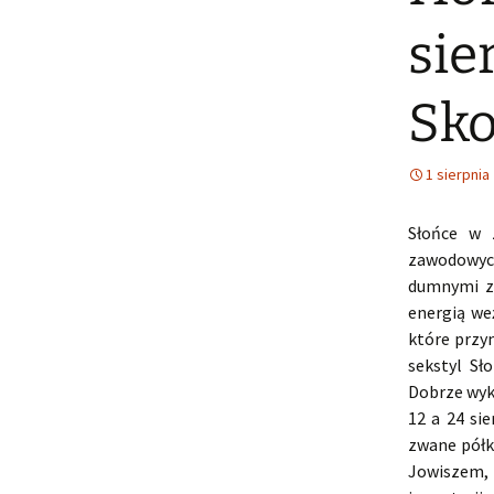
sie
Sko
1 sierpnia
Słońce w 
zawodowych 
dumnymi ze
energią we
które przyn
sekstyl Sł
Dobrze wyk
12 a 24 si
zwane półk
Jowiszem, 