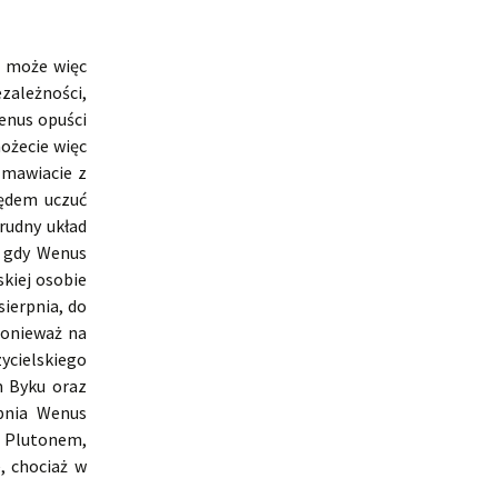
, może więc
zależności,
enus opuści
możecie więc
zmawiacie z
lędem uczuć
trudny układ
, gdy Wenus
kiej osobie
ierpnia, do
ponieważ na
ycielskiego
m Byku oraz
pnia Wenus
z Plutonem,
e, chociaż w