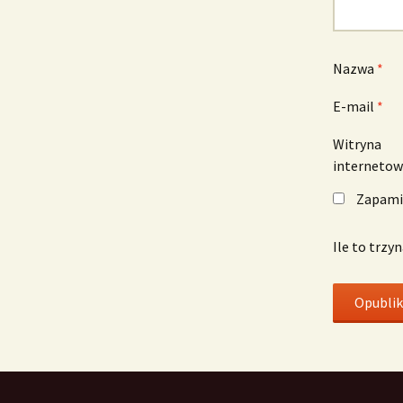
Nazwa
*
E-mail
*
Witryna
interneto
Zapamię
Ile to trzy