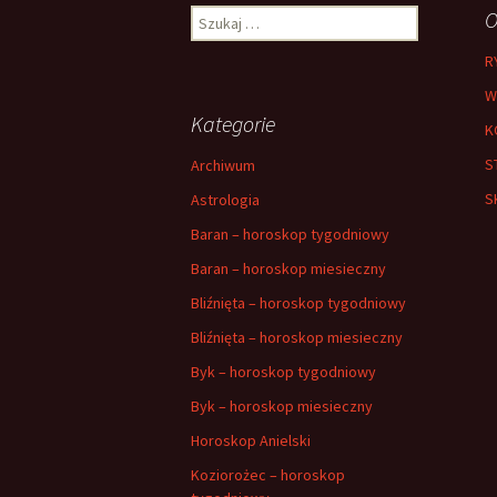
Szukaj:
O
R
W
Kategorie
K
S
Archiwum
S
Astrologia
Baran – horoskop tygodniowy
Baran – horoskop miesieczny
Bliźnięta – horoskop tygodniowy
Bliźnięta – horoskop miesieczny
Byk – horoskop tygodniowy
Byk – horoskop miesieczny
Horoskop Anielski
Koziorożec – horoskop