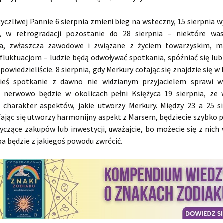
yczliwej Pannie 6 sierpnia zmieni bieg na wsteczny, 15 sierpnia w
, w retrogradacji pozostanie do 28 sierpnia – niektóre was
ia, zwłaszcza zawodowe i związane z życiem towarzyskim, m
fluktuacjom – ludzie będą odwoływać spotkania, spóźniać się lub 
 powiedzieliście. 8 sierpnia, gdy Merkury cofając się znajdzie się w 
kieś spotkanie z dawno nie widzianym przyjacielem sprawi w
j nerwowo będzie w okolicach pełni Księżyca 19 sierpnia, ze
charakter aspektów, jakie utworzy Merkury. Między 23 a 25 si
fając się utworzy harmonijny aspekt z Marsem, będziecie szybko
yczące zakupów lub inwestycji, uważajcie, bo możecie się z nich
a będzie z jakiegoś powodu zwrócić.