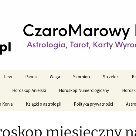
strologiczne
wy horoskop dz
y i tygodniowy
Lew
Panna
Waga
Skorpion
Strzelec
Ko
Horoskop Anielski
Horoskop Numerologiczny
Horosk
o Konia
Książki o astrologii
Polityka prywatności
Astro
oskop miesięczny n