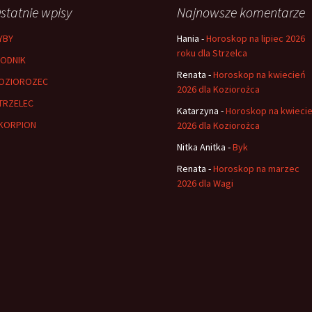
statnie wpisy
Najnowsze komentarze
YBY
Hania
-
Horoskop na lipiec 2026
roku dla Strzelca
ODNIK
Renata
-
Horoskop na kwiecień
OZIOROZEC
2026 dla Koziorożca
TRZELEC
Katarzyna
-
Horoskop na kwieci
KORPION
2026 dla Koziorożca
Nitka Anitka
-
Byk
Renata
-
Horoskop na marzec
2026 dla Wagi