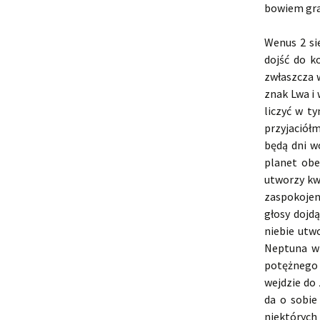
bowiem gra
Wenus 2 si
dojść do k
zwłaszcza 
znak Lwa i 
liczyć w t
przyjaciół
będą dni wo
planet obe
utworzy kw
zaspokojen
głosy dojd
niebie utw
Neptuna w 
potężnego
wejdzie do
da o sobie 
niektórych