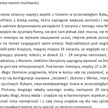
nice swoich możliwości.
erpnia utworzy napięty aspekt z Uranem w przeciwległym Byku
onfliktu z bliską osobą, która zapragnie większej wolności i nie
w zakresie dysponowania pieniędzmi. 5 sierpnia z samego rana W
wejdzie do życzliwej Panny, nie jest tam jednak zbyt mocna, nie 
ym miesiącu na wylewne okazywanie uczuć, chętnie jednak poro
mi na temat targających wami emocji. Najtrudniejsze pod wzg
kół pełni Księżyca, mającej miejsce 19 sierpnia, ze względu na 
jmujący planetę miłości, w dniach 21 – 24 sierpnia natomiast
adraturę z Marsem, niektóre Skorpiony zapragną wymusić na blis
ie potrzeb emocjonalnych. Pod koniec miesiąca, między 27 a 29 s
ą długo tłumione pragnienia, które w końcu uda się zaspokoić, 
orzy się konfiguracja nazwana „latawiec”, złożona z Wenus, marz
życzliwych Rybach, nieprzewidywalnego Urana w przeciwległy
 Plutona, drugiego władcy waszego znaku, następnie 29 sier
 znaku Wagi, którą włada i znajdzie się w harmonijnym aspekcie 
znać silna namiętność i z całą mocą znajdzie się dla niej ujści
 przypadkach będzie się to wiązać ze skrytym romansem.