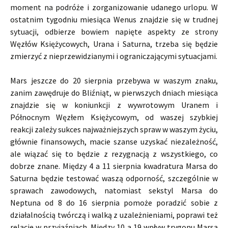
moment na podróże i zorganizowanie udanego urlopu. W
ostatnim tygodniu miesiąca Wenus znajdzie się w trudnej
sytuacji, odbierze bowiem napięte aspekty ze strony
Węzłów Księżycowych, Urana i Saturna, trzeba się będzie
zmierzyć z nieprzewidzianymi i ograniczającymi sytuacjami.
Mars jeszcze do 20 sierpnia przebywa w waszym znaku,
zanim zawędruje do Bliźniąt, w pierwszych dniach miesiąca
znajdzie się w koniunkcji z wywrotowym Uranem i
Północnym Węzłem Księżycowym, od waszej szybkiej
reakcji zależy sukces najważniejszych spraw w waszym życiu,
głównie finansowych, macie szanse uzyskać niezależność,
ale wiązać się to będzie z rezygnacją z wszystkiego, co
dobrze znane. Między 4 a 11 sierpnia kwadratura Marsa do
Saturna będzie testować waszą odporność, szczególnie w
sprawach zawodowych, natomiast sekstyl Marsa do
Neptuna od 8 do 16 sierpnia pomoże poradzić sobie z
działalnością twórczą i walką z uzależnieniami, poprawi też
relacje w przyjaźniach. Między 10 a 19 wpływ trygonu Marsa