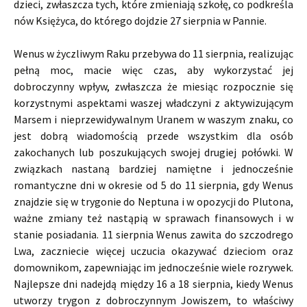
dzieci, zwłaszcza tych, które zmieniają szkołę, co podkreśla
nów Księżyca, do którego dojdzie 27 sierpnia w Pannie.
Wenus w życzliwym Raku przebywa do 11 sierpnia, realizując
pełną moc, macie więc czas, aby wykorzystać jej
dobroczynny wpływ, zwłaszcza że miesiąc rozpocznie się
korzystnymi aspektami waszej władczyni z aktywizującym
Marsem i nieprzewidywalnym Uranem w waszym znaku, co
jest dobrą wiadomością przede wszystkim dla osób
zakochanych lub poszukujących swojej drugiej połówki. W
związkach nastaną bardziej namiętne i jednocześnie
romantyczne dni w okresie od 5 do 11 sierpnia, gdy Wenus
znajdzie się w trygonie do Neptuna i w opozycji do Plutona,
ważne zmiany też nastąpią w sprawach finansowych i w
stanie posiadania. 11 sierpnia Wenus zawita do szczodrego
Lwa, zaczniecie więcej uczucia okazywać dzieciom oraz
domownikom, zapewniając im jednocześnie wiele rozrywek.
Najlepsze dni nadejdą między 16 a 18 sierpnia, kiedy Wenus
utworzy trygon z dobroczynnym Jowiszem, to właściwy