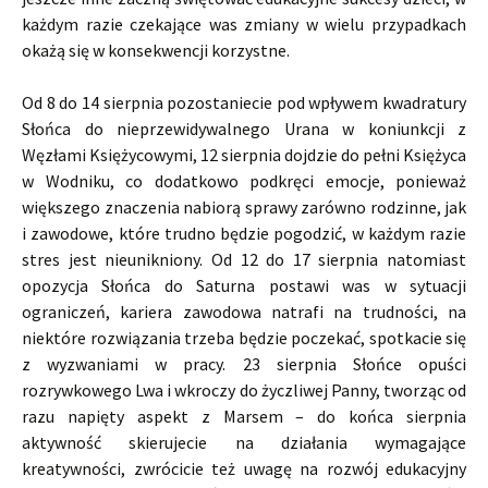
każdym razie czekające was zmiany w wielu przypadkach
okażą się w konsekwencji korzystne.
Od 8 do 14 sierpnia pozostaniecie pod wpływem kwadratury
Słońca do nieprzewidywalnego Urana w koniunkcji z
Węzłami Księżycowymi, 12 sierpnia dojdzie do pełni Księżyca
w Wodniku, co dodatkowo podkręci emocje, ponieważ
większego znaczenia nabiorą sprawy zarówno rodzinne, jak
i zawodowe, które trudno będzie pogodzić, w każdym razie
stres jest nieunikniony. Od 12 do 17 sierpnia natomiast
opozycja Słońca do Saturna postawi was w sytuacji
ograniczeń, kariera zawodowa natrafi na trudności, na
niektóre rozwiązania trzeba będzie poczekać, spotkacie się
z wyzwaniami w pracy. 23 sierpnia Słońce opuści
rozrywkowego Lwa i wkroczy do życzliwej Panny, tworząc od
razu napięty aspekt z Marsem – do końca sierpnia
aktywność skierujecie na działania wymagające
kreatywności, zwrócicie też uwagę na rozwój edukacyjny