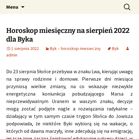
Profesjonalne przepowiednie astrologiczne
Przejdź
Szukaj:
CzaroMarowy horoskop
Menu
do
dzienny, miesięczny i
treści
tygodniowy
Horoskop miesięczny na sierpień 2022
dla Byka
1 sierpnia 2022
Byk – horoskop miesieczny
Byk
admin
Do 23 sierpnia Słońce przebywa w znaku Lwa, kierując uwagę
na sprawy rodzinne i domowe. Pierwsze dni miesiąca
przyniosą wielkie zmiany, na co wskazuje niezwykle
energetyczna koniunkcja pobudzającego Marsa z
nieprzewidywalnym Uranem w waszym znaku, decyzje
mogą zostać podjęte nagle a rozwiązania radykalne –
działający w tym samym czasie trygon Słońca do Jowisza
podpowiada, że niektóre Byki wybiorą się na wakacje, o
których od dawna marzyły, inne zdecydują się na emigrację,
jeszcze inne zaczną świętować edukacyjne sukcesy dzieci, w