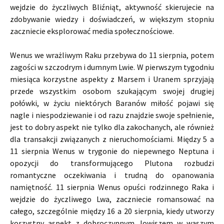
wejdzie do życzliwych Bliźniąt, aktywność skierujecie na
zdobywanie wiedzy i doświadczeń, w większym stopniu
zaczniecie eksplorować media społecznościowe.
Wenus we wrażliwym Raku przebywa do 11 sierpnia, potem
zagości w szczodrym i dumnym Lwie. W pierwszym tygodniu
miesiąca korzystne aspekty z Marsem i Uranem sprzyjają
przede wszystkim osobom szukającym swojej drugiej
połówki, w życiu niektórych Baranów miłość pojawi się
nagle i niespodziewanie i od razu znajdzie swoje spełnienie,
jest to dobry aspekt nie tylko dla zakochanych, ale również
dla transakcji związanych z nieruchomościami. Między 5 a
11 sierpnia Wenus w trygonie do niepewnego Neptuna i
opozycji do transformującego Plutona rozbudzi
romantyczne oczekiwania i trudną do opanowania
namiętność. 11 sierpnia Wenus opuści rodzinnego Raka i
wejdzie do życzliwego Lwa, zaczniecie romansować na
całego, szczególnie między 16 a 20 sierpnia, kiedy utworzy
korzystny aspekt z dobroczynnym Jowiszem w waszym