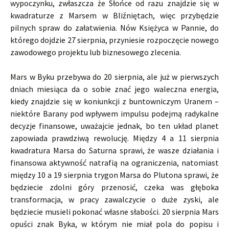
wypoczynku, zwłaszcza że Słońce od razu znajdzie się w
kwadraturze z Marsem w Bliźniętach, więc przybędzie
pilnych spraw do załatwienia. Nów Księżyca w Pannie, do
którego dojdzie 27 sierpnia, przyniesie rozpoczęcie nowego
zawodowego projektu lub biznesowego zlecenia.
Mars w Byku przebywa do 20 sierpnia, ale już w pierwszych
dniach miesiąca da o sobie znać jego waleczna energia,
kiedy znajdzie się w koniunkcji z buntowniczym Uranem –
niektóre Barany pod wpływem impulsu podejmą radykalne
decyzje finansowe, uważajcie jednak, bo ten układ planet
zapowiada prawdziwą rewolucję. Między 4 a 11 sierpnia
kwadratura Marsa do Saturna sprawi, że wasze działania i
finansowa aktywność natrafią na ograniczenia, natomiast
między 10 a 19 sierpnia trygon Marsa do Plutona sprawi, że
będziecie zdolni góry przenosić, czeka was głęboka
transformacja, w pracy zawalczycie o duże zyski, ale
będziecie musieli pokonać własne słabości. 20 sierpnia Mars
opuści znak Byka, w którym nie miał pola do popisu i