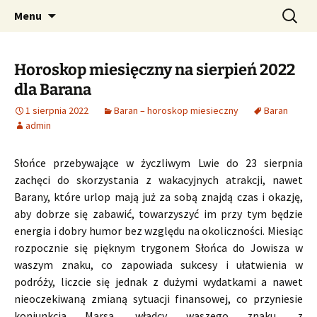
Profesjonalne przepowiednie astrologiczne
Przejdź
Szukaj:
CzaroMarowy horoskop
Menu
do
dzienny, miesięczny i
treści
tygodniowy
Horoskop miesięczny na sierpień 2022
dla Barana
1 sierpnia 2022
Baran – horoskop miesieczny
Baran
admin
Słońce przebywające w życzliwym Lwie do 23 sierpnia
zachęci do skorzystania z wakacyjnych atrakcji, nawet
Barany, które urlop mają już za sobą znajdą czas i okazję,
aby dobrze się zabawić, towarzyszyć im przy tym będzie
energia i dobry humor bez względu na okoliczności. Miesiąc
rozpocznie się pięknym trygonem Słońca do Jowisza w
waszym znaku, co zapowiada sukcesy i ułatwienia w
podróży, liczcie się jednak z dużymi wydatkami a nawet
nieoczekiwaną zmianą sytuacji finansowej, co przyniesie
koniunkcja Marsa, władcy waszego znaku, z