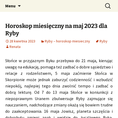
Profesjonalne przepowiednie astrologiczne
Przejdź
Szukaj:
CzaroMarowy horoskop
Menu
do
dzienny, miesięczny i
treści
tygodniowy
Horoskop miesięczny na maj 2023 dla
Ryby
28 kwietnia 2023
Ryby – horoskop miesieczny
Ryby
Renata
Słońce w przyjaznym Byku przebywa do 21 maja, kierując
uwagę na edukację, pomaga też zadbać o dobre sąsiedztwo i
relacje z rodzeństwem, 5 maja zaćmienie Słońca w
Skorpionie może jednak zaburzyć codzienność i wzbudzić
niepokój, najlepiej tego dnia zwolnić tempo i zadbać o
dobrą lekturę. Od 7 do 13 maja Słońce w koniunkcji z
niepoprawnym Uranem zbulwersuje Ryby zajmujące się
nauczaniem, nadchodzące zmiany okażą się bowiem trudne
do zaakceptowania. 16 maja Jowisz, planeta szczęścia i
dobrobytu zmieni znak i wejdzie do życzliwego Byka,