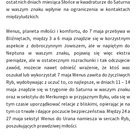
ostatnich dniach miesiąca Słońce w kwadraturze do Saturna
w waszym znaku wpłynie na ograniczenia w kontaktach
międzyludzkich.
Wenus, planeta miłości i komfortu, do 7 maja przebywa w
Bliźniętach, między 3 a 6 maja znajdzie się w korzystnym
aspekcie z dobroczynnym Jowiszem, ale w napiętym do
Neptuna w waszym znaku, pojawią się więc ekstra
pieniądze, ale w ostatecznym rozrachunki i tak odczujecie
zawód, możecie nawet odnieść wrażenie, że ktoś was
oszukał lub wykorzystał. 7 maja Wenus zawita do życzliwych
Ryb, wydobywając z uczuć to, co najlepsze, w dniach 11 – 14
maja znajdzie się w trygonie do Saturna w waszym znaku
oraz w sekstylu do Merkurego w przyjaznym Byku, uda się w
tym czasie uporządkować relacje z bliskimi, opierając je na
tym co trwałe i dające poczucie bezpieczeństwa. Między 24 a
27 maja sekstyl Wenus do Urana namiesza w sercach Ryb,
poszukujących prawdziwej miłości.