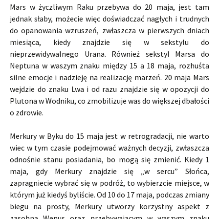
Mars w życzliwym Raku przebywa do 20 maja, jest tam
jednak słaby, możecie więc doświadczać nagłych i trudnych
do opanowania wzruszeń, zwłaszcza w pierwszych dniach
miesiąca, kiedy znajdzie się w sekstylu do
nieprzewidywalnego Urana. Również sekstyl Marsa do
Neptuna w waszym znaku między 15 a 18 maja, rozhuśta
silne emocje i nadzieję na realizację marzeń. 20 maja Mars
wejdzie do znaku Lwa i od razu znajdzie się w opozycji do
Plutona w Wodniku, co zmobilizuje was do większej dbałości
o zdrowie.
Merkury w Byku do 15 maja jest w retrogradacji, nie warto
wiec w tym czasie podejmować ważnych decyzji, zwłaszcza
odnośnie stanu posiadania, bo mogą się zmienić. Kiedy 1
maja, gdy Merkury znajdzie się „w sercu” Słońca,
zapragniecie wybrać się w podróż, to wybierzcie miejsce, w
którym już kiedyś byliście. Od 10 do 17 maja, podczas zmiany
biegu na prosty, Merkury utworzy korzystny aspekt z
zasobną Wenus oraz przebywającym w waszym znaku