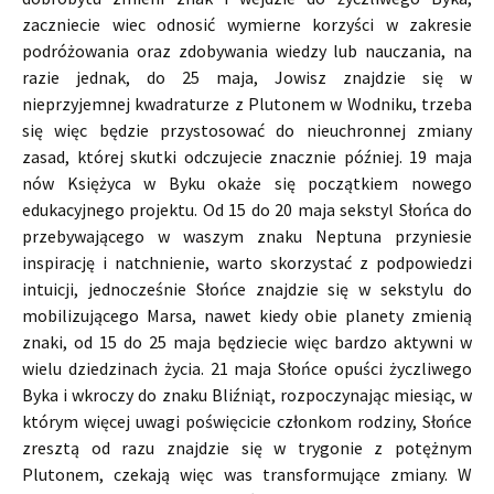
zaczniecie wiec odnosić wymierne korzyści w zakresie
podróżowania oraz zdobywania wiedzy lub nauczania, na
razie jednak, do 25 maja, Jowisz znajdzie się w
nieprzyjemnej kwadraturze z Plutonem w Wodniku, trzeba
się więc będzie przystosować do nieuchronnej zmiany
zasad, której skutki odczujecie znacznie później. 19 maja
nów Księżyca w Byku okaże się początkiem nowego
edukacyjnego projektu. Od 15 do 20 maja sekstyl Słońca do
przebywającego w waszym znaku Neptuna przyniesie
inspirację i natchnienie, warto skorzystać z podpowiedzi
intuicji, jednocześnie Słońce znajdzie się w sekstylu do
mobilizującego Marsa, nawet kiedy obie planety zmienią
znaki, od 15 do 25 maja będziecie więc bardzo aktywni w
wielu dziedzinach życia. 21 maja Słońce opuści życzliwego
Byka i wkroczy do znaku Bliźniąt, rozpoczynając miesiąc, w
którym więcej uwagi poświęcicie członkom rodziny, Słońce
zresztą od razu znajdzie się w trygonie z potężnym
Plutonem, czekają więc was transformujące zmiany. W