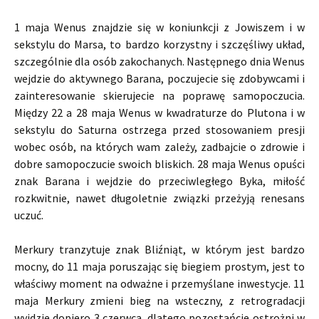
1 maja Wenus znajdzie się w koniunkcji z Jowiszem i w
sekstylu do Marsa, to bardzo korzystny i szczęśliwy układ,
szczególnie dla osób zakochanych. Następnego dnia Wenus
wejdzie do aktywnego Barana, poczujecie się zdobywcami i
zainteresowanie skierujecie na poprawę samopoczucia.
Między 22 a 28 maja Wenus w kwadraturze do Plutona i w
sekstylu do Saturna ostrzega przed stosowaniem presji
wobec osób, na których wam zależy, zadbajcie o zdrowie i
dobre samopoczucie swoich bliskich. 28 maja Wenus opuści
znak Barana i wejdzie do przeciwległego Byka, miłość
rozkwitnie, nawet długoletnie związki przeżyją renesans
uczuć.
Merkury tranzytuje znak Bliźniąt, w którym jest bardzo
mocny, do 11 maja poruszając się biegiem prostym, jest to
właściwy moment na odważne i przemyślane inwestycje. 11
maja Merkury zmieni bieg na wsteczny, z retrogradacji
wyjdzie dopiero 3 czerwca, dlatego pozostańcie ostrożni w