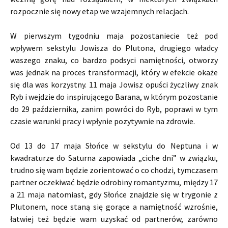
rozpocznie się nowy etap we wzajemnych relacjach.
W pierwszym tygodniu maja pozostaniecie też pod
wpływem sekstylu Jowisza do Plutona, drugiego władcy
waszego znaku, co bardzo podsyci namiętności, otworzy
was jednak na proces transformacji, który w efekcie okaże
się dla was korzystny. 11 maja Jowisz opuści życzliwy znak
Ryb i wejdzie do inspirującego Barana, w którym pozostanie
do 29 października, zanim powróci do Ryb, poprawi w tym
czasie warunki pracy i wpłynie pozytywnie na zdrowie.
Od 13 do 17 maja Słońce w sekstylu do Neptuna i w
kwadraturze do Saturna zapowiada „ciche dni” w związku,
trudno się wam będzie zorientować o co chodzi, tymczasem
partner oczekiwać będzie odrobiny romantyzmu, między 17
a 21 maja natomiast, gdy Słońce znajdzie się w trygonie z
Plutonem, noce staną się gorące a namiętność wzrośnie,
łatwiej też będzie wam uzyskać od partnerów, zarówno