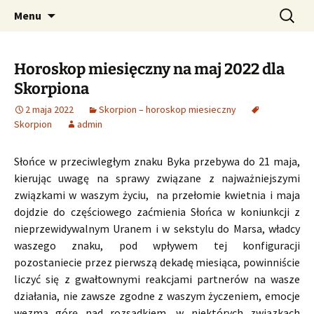
Profesjonalne przepowiednie astrologiczne
Przejdź
Szukaj:
CzaroMarowy horoskop
Menu
do
dzienny, miesięczny i
treści
tygodniowy
Horoskop miesięczny na maj 2022 dla
Skorpiona
2 maja 2022
Skorpion – horoskop miesieczny
Skorpion
admin
Słońce w przeciwległym znaku Byka przebywa do 21 maja,
kierując uwagę na sprawy związane z najważniejszymi
związkami w waszym życiu, na przełomie kwietnia i maja
dojdzie do częściowego zaćmienia Słońca w koniunkcji z
nieprzewidywalnym Uranem i w sekstylu do Marsa, władcy
waszego znaku, pod wpływem tej konfiguracji
pozostaniecie przez pierwszą dekadę miesiąca, powinniście
liczyć się z gwałtownymi reakcjami partnerów na wasze
działania, nie zawsze zgodne z waszym życzeniem, emocje
wezmą górę nad rozsądkiem, w niektórych związkach