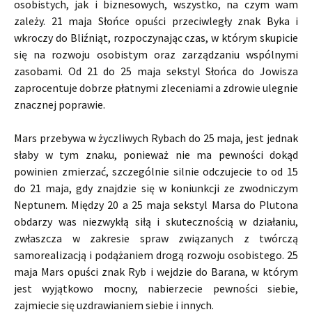
osobistych, jak i biznesowych, wszystko, na czym wam
zależy. 21 maja Słońce opuści przeciwległy znak Byka i
wkroczy do Bliźniąt, rozpoczynając czas, w którym skupicie
się na rozwoju osobistym oraz zarządzaniu wspólnymi
zasobami. Od 21 do 25 maja sekstyl Słońca do Jowisza
zaprocentuje dobrze płatnymi zleceniami a zdrowie ulegnie
znacznej poprawie.
Mars przebywa w życzliwych Rybach do 25 maja, jest jednak
słaby w tym znaku, ponieważ nie ma pewności dokąd
powinien zmierzać, szczególnie silnie odczujecie to od 15
do 21 maja, gdy znajdzie się w koniunkcji ze zwodniczym
Neptunem. Między 20 a 25 maja sekstyl Marsa do Plutona
obdarzy was niezwykłą siłą i skutecznością w działaniu,
zwłaszcza w zakresie spraw związanych z twórczą
samorealizacją i podążaniem drogą rozwoju osobistego. 25
maja Mars opuści znak Ryb i wejdzie do Barana, w którym
jest wyjątkowo mocny, nabierzecie pewności siebie,
zajmiecie się uzdrawianiem siebie i innych.