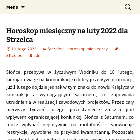
Profesjonalne przepowiednie astrologiczne
Przejdź
Szukaj:
CzaroMarowy horoskop
Menu
do
dzienny, miesięczny i
treści
tygodniowy
Horoskop miesięczny na luty 2022 dla
Strzelca
1 lutego 2022
Strzelec – horoskop miesieczny
Strzelec
admin
Słońce przebywa w życzliwym Wodniku do 18 lutego,
kierując uwagę na komunikację i dobry przepływ informacji,
już 1 lutego dojdzie jednak w tym znaku do nowiu Księżyca w
koniunkcji z wymagającym Saturnem, co zapowiada
utrudnienia w realizacji zawodowych projektów. Przez cały
pierwszy tydzień lutego pozostaniecie zresztą pod
wpływem ograniczającej koniunkcji Słońca z Saturnem, co
może wpłynąć negatywnie na mobilność i spowoduje
restrykcje, wywołane na przykład kwarantanną. Pozostałe
aspekty planet są jednak na tyle pozytywne, że pokonacie