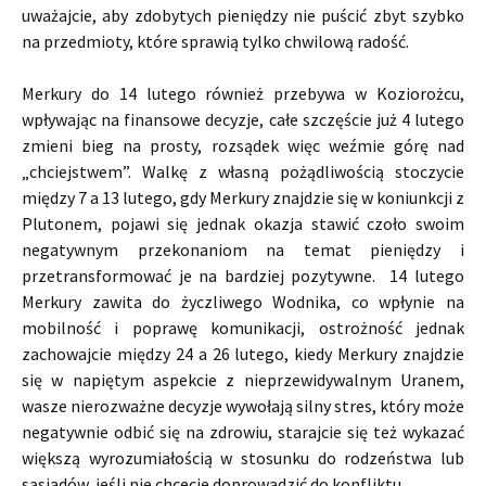
uważajcie, aby zdobytych pieniędzy nie puścić zbyt szybko
na przedmioty, które sprawią tylko chwilową radość.
Merkury do 14 lutego również przebywa w Koziorożcu,
wpływając na finansowe decyzje, całe szczęście już 4 lutego
zmieni bieg na prosty, rozsądek więc weźmie górę nad
„chciejstwem”. Walkę z własną pożądliwością stoczycie
między 7 a 13 lutego, gdy Merkury znajdzie się w koniunkcji z
Plutonem, pojawi się jednak okazja stawić czoło swoim
negatywnym przekonaniom na temat pieniędzy i
przetransformować je na bardziej pozytywne. 14 lutego
Merkury zawita do życzliwego Wodnika, co wpłynie na
mobilność i poprawę komunikacji, ostrożność jednak
zachowajcie między 24 a 26 lutego, kiedy Merkury znajdzie
się w napiętym aspekcie z nieprzewidywalnym Uranem,
wasze nierozważne decyzje wywołają silny stres, który może
negatywnie odbić się na zdrowiu, starajcie się też wykazać
większą wyrozumiałością w stosunku do rodzeństwa lub
sąsiadów, jeśli nie chcecie doprowadzić do konfliktu.