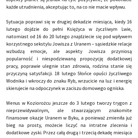
każde utrudnienia, akceptując to, na co nie macie wpływu.
Sytuacja poprawi się w drugiej dekadzie miesiąca, kiedy 16
lutego dojdzie do pełni Księżyca w życzliwym Lwie,
natomiast od 16 do 20 lutego znajdziecie się pod wpływem
korzystnego sekstylu Jowisza z Uranem – sąsiedzkie relacje
wzbudzą emocje, ale aspekty Jowisza przyniosą
popularność i niespodziewaną propozycję dodatkowej
pracy, poprawie ulegnie stan zdrowia, rodzina stanie się
przyczyną satysfakcji. 18 lutego Słońce opuści życzliwego
Wodnika i wkroczy do znaku Ryb, wrzucicie na luz i energię
skierujecie na odpoczynek w zaciszu domowego ogniska.
Wenus w Koziorożcu jeszcze do 3 lutego tworzy trygon z
nieprzewidywalnym, ale stwarzającym znakomite
finansowe okazje Uranem w Byku, a ponieważ zmieniła już
bieg na prosty, możecie liczyć na intratne zlecenia i
dodatkowe zyski. Przez całą drugą i trzecią dekadę miesiąca