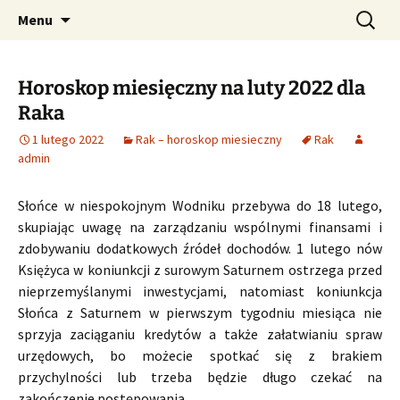
Profesjonalne przepowiednie astrologiczne
Przejdź
Szukaj:
CzaroMarowy horoskop
Menu
do
dzienny, miesięczny i
treści
tygodniowy
Horoskop miesięczny na luty 2022 dla
Raka
1 lutego 2022
Rak – horoskop miesieczny
Rak
admin
Słońce w niespokojnym Wodniku przebywa do 18 lutego,
skupiając uwagę na zarządzaniu wspólnymi finansami i
zdobywaniu dodatkowych źródeł dochodów. 1 lutego nów
Księżyca w koniunkcji z surowym Saturnem ostrzega przed
nieprzemyślanymi inwestycjami, natomiast koniunkcja
Słońca z Saturnem w pierwszym tygodniu miesiąca nie
sprzyja zaciąganiu kredytów a także załatwianiu spraw
urzędowych, bo możecie spotkać się z brakiem
przychylności lub trzeba będzie długo czekać na
zakończenie postępowania.