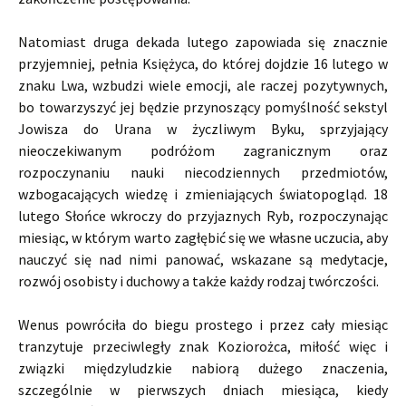
Natomiast druga dekada lutego zapowiada się znacznie
przyjemniej, pełnia Księżyca, do której dojdzie 16 lutego w
znaku Lwa, wzbudzi wiele emocji, ale raczej pozytywnych,
bo towarzyszyć jej będzie przynoszący pomyślność sekstyl
Jowisza do Urana w życzliwym Byku, sprzyjający
nieoczekiwanym podróżom zagranicznym oraz
rozpoczynaniu nauki niecodziennych przedmiotów,
wzbogacających wiedzę i zmieniających światopogląd. 18
lutego Słońce wkroczy do przyjaznych Ryb, rozpoczynając
miesiąc, w którym warto zagłębić się we własne uczucia, aby
nauczyć się nad nimi panować, wskazane są medytacje,
rozwój osobisty i duchowy a także każdy rodzaj twórczości.
Wenus powróciła do biegu prostego i przez cały miesiąc
tranzytuje przeciwległy znak Koziorożca, miłość więc i
związki międzyludzkie nabiorą dużego znaczenia,
szczególnie w pierwszych dniach miesiąca, kiedy