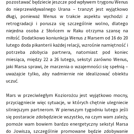
pozostawać będziecie jeszcze pod wpływem trygonu Wenus
do nieprzewidywalnego Urana – tranzyt jest wyjątkowo
długi, ponieważ Wenus w trakcie aspektu wychodzi z
retrogradacji i porusza się szczególnie wolno, dlatego
niejedna osoba z Słońcem w Raku otrzyma szansę na
miłość. Dodatkowo koniunkcja Wenus z Marsem od 16 do 20
lutego doda pikanterii każdej relacji, wzrośnie namiętność i
potrzeba zdobycia partnera, natomiast pod koniec
miesiąca, między 22 a 26 lutego, sekstyl zarówno Wenus,
jaki Marsa sprawi, że marzenia o wzajemności się spełnią –
uważajcie tylko, aby nadmiernie nie idealizować obiektu
uczuć.
Mars w przeciwległym Koziorożcu jest wyjątkowo mocny,
przyciągniecie więc sytuacje, w których chętnie ulegniecie
silniejszym partnerom. W pierwszym tygodniu lutego jeśli
się postaracie zdobędziecie wszystko, na czym wam zależy,
pomoże wam bowiem bardzo energetyczny sekstyl Marsa
do Jowisza, szczególnie promowane będzie zdobywanie