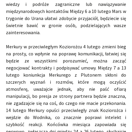
wiedzy i podróże zagraniczne lub nawiązywanie
międzynarodowych kontaktów. Między 6 a 10 lutego Mars w
trygonie do Urana ułatwi zdobycie przyjaciół, będziecie się
świetnie bawić w gronie osób, podzielających wasze
zainteresowania.
Merkury w przeciwległym Koziorożcu 4 lutego zmieni bieg
na prosty, co wpłynie na poprawę komunikacji, łatwiej się
będzie ze wszystkimi porozumieć, można zacząć
negocjować kontrakty i podpisywać umowy. Między 7 a 13
lutego koniunkcja Merkurego z Plutonem skłoni do
szczerych wyznań i rozmów, które mogą oczyścić
atmosferę, uważajcie jednak, aby nie paść ofiarą
manipulacji, bo presja ze strony partnera będzie znaczna,
nie zgadzajcie się na coś, do czego nie macie przekonania.
14 lutego Merkury opuści przeciwległy znak Koziorożca i
wejdzie do Wodnika, co znacznie poprawi intelekt i
szybkość reakcji. Końcówka miesiąca zapowiada się
nerwowo, zwłaszcza dni między 24 a 26 lutego, słuchajcie