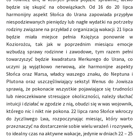
będzie się skupić na obowiązkach. Od 16 do 20 lipca
harmonijny aspekt Słońca do Urana zapowiada przypływ
niespodziewanych pieniędzy lub nagłe wydatki na potrzeby
rodziny związane na przykład z organizacją wakacji. 21 lipca
będzie miała miejsce pełnia Księżyca ponownie w
Koziorożcu, tak jak w poprzednim miesiącu emocje
wzbudzą sprawy rodzinne i zawodowe, tym razem pełni
towarzyszyć będzie kwadratura Merkurego do Urana, co
uczyni ją wyjątkowo nerwową, ale harmonijne aspekty
Słońca oraz Marsa, władcy waszego znaku, do Neptuna i
Plutona oraz uszczęśliwiający sekstyl Wenus do Jowisza
sprawią, że pokonacie wszystkie pojawiające się trudności
lub nieoczekiwane stresujące okoliczności, należy słuchać
intuicji i działać w zgodzie z nią, obudzi się w was wojownik,
którego nic i nikt nie pokona. 22 lipca rano Słońce wkroczy
do życzliwego Lwa, rozpoczynając miesiąc, który warto
przeznaczyć na dostarczenie sobie wielu wrażeń i rozrywek,
to idealny czas na aktywne wakacje, jedynie w dniach 22 – 25