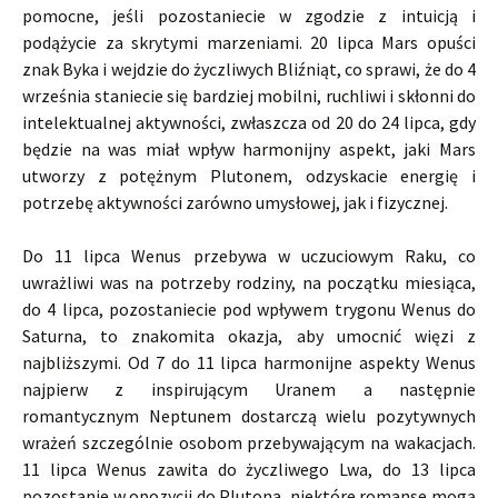
pomocne, jeśli pozostaniecie w zgodzie z intuicją i
podążycie za skrytymi marzeniami. 20 lipca Mars opuści
znak Byka i wejdzie do życzliwych Bliźniąt, co sprawi, że do 4
września staniecie się bardziej mobilni, ruchliwi i skłonni do
intelektualnej aktywności, zwłaszcza od 20 do 24 lipca, gdy
będzie na was miał wpływ harmonijny aspekt, jaki Mars
utworzy z potężnym Plutonem, odzyskacie energię i
potrzebę aktywności zarówno umysłowej, jak i fizycznej.
Do 11 lipca Wenus przebywa w uczuciowym Raku, co
uwrażliwi was na potrzeby rodziny, na początku miesiąca,
do 4 lipca, pozostaniecie pod wpływem trygonu Wenus do
Saturna, to znakomita okazja, aby umocnić więzi z
najbliższymi. Od 7 do 11 lipca harmonijne aspekty Wenus
najpierw z inspirującym Uranem a następnie
romantycznym Neptunem dostarczą wielu pozytywnych
wrażeń szczególnie osobom przebywającym na wakacjach.
11 lipca Wenus zawita do życzliwego Lwa, do 13 lipca
pozostanie w opozycji do Plutona, niektóre romanse mogą