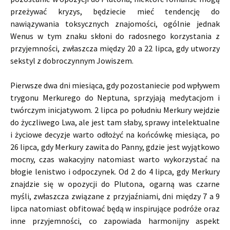
przeżywać kryzys, będziecie mieć tendencję do
nawiązywania toksycznych znajomości, ogólnie jednak
Wenus w tym znaku skłoni do radosnego korzystania z
przyjemności, zwłaszcza między 20 a 22 lipca, gdy utworzy
sekstyl z dobroczynnym Jowiszem.
Pierwsze dwa dni miesiąca, gdy pozostaniecie pod wpływem
trygonu Merkurego do Neptuna, sprzyjają medytacjom i
twórczym inicjatywom. 2 lipca po południu Merkury wejdzie
do życzliwego Lwa, ale jest tam słaby, sprawy intelektualne
i życiowe decyzje warto odłożyć na końcówkę miesiąca, po
26 lipca, gdy Merkury zawita do Panny, gdzie jest wyjątkowo
mocny, czas wakacyjny natomiast warto wykorzystać na
błogie lenistwo i odpoczynek. Od 2 do 4 lipca, gdy Merkury
znajdzie się w opozycji do Plutona, ogarną was czarne
myśli, zwłaszcza związane z przyjaźniami, dni między 7 a 9
lipca natomiast obfitować będą w inspirujące podróże oraz
inne przyjemności, co zapowiada harmonijny aspekt