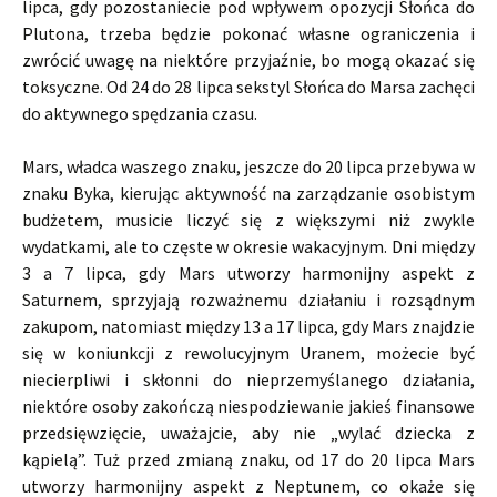
lipca, gdy pozostaniecie pod wpływem opozycji Słońca do
Plutona, trzeba będzie pokonać własne ograniczenia i
zwrócić uwagę na niektóre przyjaźnie, bo mogą okazać się
toksyczne. Od 24 do 28 lipca sekstyl Słońca do Marsa zachęci
do aktywnego spędzania czasu.
Mars, władca waszego znaku, jeszcze do 20 lipca przebywa w
znaku Byka, kierując aktywność na zarządzanie osobistym
budżetem, musicie liczyć się z większymi niż zwykle
wydatkami, ale to częste w okresie wakacyjnym. Dni między
3 a 7 lipca, gdy Mars utworzy harmonijny aspekt z
Saturnem, sprzyjają rozważnemu działaniu i rozsądnym
zakupom, natomiast między 13 a 17 lipca, gdy Mars znajdzie
się w koniunkcji z rewolucyjnym Uranem, możecie być
niecierpliwi i skłonni do nieprzemyślanego działania,
niektóre osoby zakończą niespodziewanie jakieś finansowe
przedsięwzięcie, uważajcie, aby nie „wylać dziecka z
kąpielą”. Tuż przed zmianą znaku, od 17 do 20 lipca Mars
utworzy harmonijny aspekt z Neptunem, co okaże się