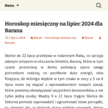
Profesjonalne przepowiednie astrologiczne
Przejdź
Szukaj:
CzaroMarowy horoskop
Menu
do
dzienny, miesięczny i
treści
tygodniowy
Horoskop miesięczny na lipiec 2024 dla
Barana
1 lipca 2024
Baran – horoskop miesieczny
Baran
Renata
Słońce do 22 lipca przebywa w rodzinnym Raku, co sprzyja
udanym urlopom w otoczeniu bliskich, Barany, które w tym
czasie pozostaną w domu poświęcą sporo uwagi
potrzebom rodziny, co pochłonie dużo energii, nów
Księżyca, do którego dojdzie w tym znaku w nocy z 5 na 6
lipca może się wiązać z wprowadzeniem nowych zasad,
które powinny obowiązywać wszystkich domowników, a nie
tylko jedną osobę. Między 9 a 13 lipca trygon Słońca do
Saturna pomoże zaprowadzić i ugruntować nowe porządki,
to również dni, w których praca pójdzie sprawnie, łatwo