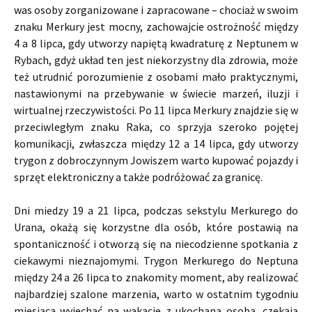
was osoby zorganizowane i zapracowane – chociaż w swoim
znaku Merkury jest mocny, zachowajcie ostrożność między
4 a 8 lipca, gdy utworzy napiętą kwadraturę z Neptunem w
Rybach, gdyż układ ten jest niekorzystny dla zdrowia, może
też utrudnić porozumienie z osobami mało praktycznymi,
nastawionymi na przebywanie w świecie marzeń, iluzji i
wirtualnej rzeczywistości. Po 11 lipca Merkury znajdzie się w
przeciwległym znaku Raka, co sprzyja szeroko pojętej
komunikacji, zwłaszcza między 12 a 14 lipca, gdy utworzy
trygon z dobroczynnym Jowiszem warto kupować pojazdy i
sprzęt elektroniczny a także podróżować za granicę.
Dni miedzy 19 a 21 lipca, podczas sekstylu Merkurego do
Urana, okażą się korzystne dla osób, które postawią na
spontaniczność i otworzą się na niecodzienne spotkania z
ciekawymi nieznajomymi. Trygon Merkurego do Neptuna
między 24 a 26 lipca to znakomity moment, aby realizować
najbardziej szalone marzenia, warto w ostatnim tygodniu
miesiąca wyjechać na wakacje z ukochaną osobą, czekają