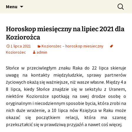
Profesjonalne przepowiednie astrologiczne
Przejdź
Szukaj:
CzaroMarowy horoskop
Menu
do
dzienny, miesięczny i
treści
tygodniowy
Horoskop miesięczny na lipiec 2021 dla
Koziorożca
1 lipca 2021
Koziorożec – horoskop miesieczny
Koziorożec
admin
Słońce w przeciwległym znaku Raka do 22 lipca skieruje
uwagę na kontakty międzyludzkie, sprawy partnerów
życiowych okażą się ważniejsze, niż wasze własne. Między 4 a
8 lipca, kiedy Słońce znajdzie się w sekstylu z Uranem,
niektóre Koziorożce spotkają na swej drodze osobę o
oryginalnym i niecodziennym sposobie bycia, która zrobi na
nich duże wrażenie, a 10 lipca nów Księżyca w Raku może
okazać się początkiem relacji, która ma szansę
przekształcić się w prawdziwą przyjaźń a nawet coś więcej.