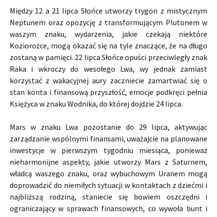
Między 12 a 21 lipca Słońce utworzy trygon z mistycznym
Neptunem oraz opozycję z transformującym Plutonem w
waszym znaku, wydarzenia, jakie czekają niektóre
Koziorożce, mogą okazać się na tyle znaczące, że na długo
zostaną w pamięci. 22 lipca Słońce opuści przeciwległy znak
Raka i wkroczy do wesołego Lwa, wy jednak zamiast
korzystać z wakacyjnej aury zaczniecie zamartwiać się o
stan konta i finansową przyszłość, emocje podkręci pełnia
Księżyca w znaku Wodnika, do której dojdzie 24 lipca.
Mars w znaku Lwa pozostanie do 29 lipca, aktywując
zarządzanie wspólnymi finansami, uważajcie na planowane
inwestycje w pierwszym tygodniu miesiąca, ponieważ
nieharmonijne aspekty, jakie utworzy Mars z Saturnem,
władcą waszego znaku, oraz wybuchowym Uranem mogą
doprowadzić do niemiłych sytuacji w kontaktach z dziećmi i
najbliższą rodziną, staniecie się bowiem oszczędni i
ograniczający w sprawach finansowych, co wywoła bunt i