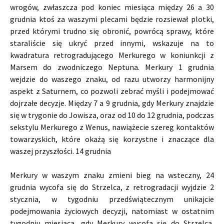
wrogów, zwłaszcza pod koniec miesiąca między 26 a 30
grudnia ktoś za waszymi plecami będzie rozsiewał plotki,
przed którymi trudno się obronić, powrócą sprawy, które
staraliście się ukryć przed innymi, wskazuje na to
kwadratura retrogradującego Merkurego w koniunkcji z
Marsem do zwodniczego Neptuna. Merkury 1 grudnia
wejdzie do waszego znaku, od razu utworzy harmonijny
aspekt z Saturnem, co pozwoli zebrać myśli i podejmować
dojrzałe decyzje. Między 7 a 9 grudnia, gdy Merkury znajdzie
się w trygonie do Jowisza, oraz od 10 do 12 grudnia, podczas
sekstylu Merkurego z Wenus, nawiążecie szereg kontaktów
towarzyskich, które okażą się korzystne i znaczące dla
waszej przyszłości. 14 grudnia
Merkury w waszym znaku zmieni bieg na wsteczny, 24
grudnia wycofa się do Strzelca, z retrogradacji wyjdzie 2
stycznia, w tygodniu przedświątecznym unikajcie
podejmowania życiowych decyzji, natomiast w ostatnim
tygodniu miesiąca, gdy Merkury wycofa się do Strzelca,