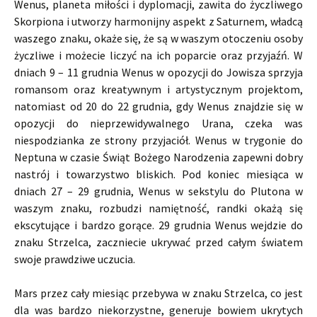
Wenus, planeta miłości i dyplomacji, zawita do życzliwego
Skorpiona i utworzy harmonijny aspekt z Saturnem, władcą
waszego znaku, okaże się, że są w waszym otoczeniu osoby
życzliwe i możecie liczyć na ich poparcie oraz przyjaźń. W
dniach 9 – 11 grudnia Wenus w opozycji do Jowisza sprzyja
romansom oraz kreatywnym i artystycznym projektom,
natomiast od 20 do 22 grudnia, gdy Wenus znajdzie się w
opozycji do nieprzewidywalnego Urana, czeka was
niespodzianka ze strony przyjaciół. Wenus w trygonie do
Neptuna w czasie Świąt Bożego Narodzenia zapewni dobry
nastrój i towarzystwo bliskich. Pod koniec miesiąca w
dniach 27 – 29 grudnia, Wenus w sekstylu do Plutona w
waszym znaku, rozbudzi namiętność, randki okażą się
ekscytujące i bardzo gorące. 29 grudnia Wenus wejdzie do
znaku Strzelca, zaczniecie ukrywać przed całym światem
swoje prawdziwe uczucia.
Mars przez cały miesiąc przebywa w znaku Strzelca, co jest
dla was bardzo niekorzystne, generuje bowiem ukrytych