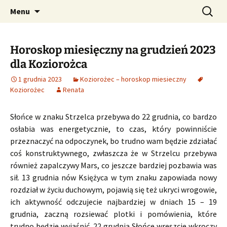
Profesjonalne przepowiednie astrologiczne
Przejdź
Szukaj:
CzaroMarowy horoskop
Menu
do
dzienny, miesięczny i
treści
tygodniowy
Horoskop miesięczny na grudzień 2023
dla Koziorożca
1 grudnia 2023
Koziorożec – horoskop miesieczny
Koziorożec
Renata
Słońce w znaku Strzelca przebywa do 22 grudnia, co bardzo
osłabia was energetycznie, to czas, który powinniście
przeznaczyć na odpoczynek, bo trudno wam będzie zdziałać
coś konstruktywnego, zwłaszcza że w Strzelcu przebywa
również zapalczywy Mars, co jeszcze bardziej pozbawia was
sił. 13 grudnia nów Księżyca w tym znaku zapowiada nowy
rozdział w życiu duchowym, pojawią się też ukryci wrogowie,
ich aktywność odczujecie najbardziej w dniach 15 – 19
grudnia, zaczną rozsiewać plotki i pomówienia, które
trudno będzie wyjaśnić. 22 grudnia Słońce wreszcie wkroczy