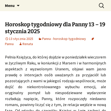
Profesjonalne przepowiednie astrologiczne
Przejdź
Szukaj:
CzaroMarowy horoskop
Menu
do
dzienny, miesięczny i
treści
tygodniowy
Horoskop tygodniowy dla Panny 13 – 19
stycznia 2025
13 stycznia 2025
Panna - horoskop tygodniowy
Panna
Renata
Pełnia Księżyca, do której dojdzie w poniedziałek wieczorem
w życzliwym Raku, w koniunkcji z Marsem i w harmonijnych
aspektach z wyzwolonym Uranem, objawi wam jasno
prawdę o intencjach osób uważanych za przyjaciół lub
pozostających z wami w jakiegoś rodzaju wspólnocie, może
dojść do niekontrolowanego wybuchu emocji, ale
oryginalny pomysł lub niespodziewane wydarzenie
rozładują napięcie, Panny, które rozpoczęły niedawno
romans, powinny liczyć się z tym, że relacja wejdzie w nową
fazę. Od wtorku do czwartku Księżyc w Lwie zachęci do