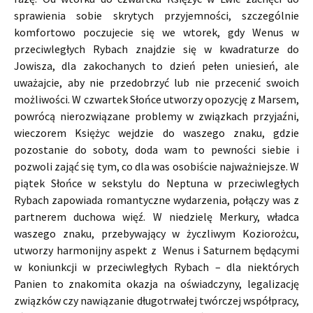
sprawienia sobie skrytych przyjemności, szczególnie
komfortowo poczujecie się we wtorek, gdy Wenus w
przeciwległych Rybach znajdzie się w kwadraturze do
Jowisza, dla zakochanych to dzień pełen uniesień, ale
uważajcie, aby nie przedobrzyć lub nie przecenić swoich
możliwości. W czwartek Słońce utworzy opozycję z Marsem,
powrócą nierozwiązane problemy w związkach przyjaźni,
wieczorem Księżyc wejdzie do waszego znaku, gdzie
pozostanie do soboty, doda wam to pewności siebie i
pozwoli zająć się tym, co dla was osobiście najważniejsze. W
piątek Słońce w sekstylu do Neptuna w przeciwległych
Rybach zapowiada romantyczne wydarzenia, połączy was z
partnerem duchowa więź. W niedzielę Merkury, władca
waszego znaku, przebywający w życzliwym Koziorożcu,
utworzy harmonijny aspekt z Wenus i Saturnem będącymi
w koniunkcji w przeciwległych Rybach – dla niektórych
Panien to znakomita okazja na oświadczyny, legalizację
związków czy nawiązanie długotrwałej twórczej współpracy,