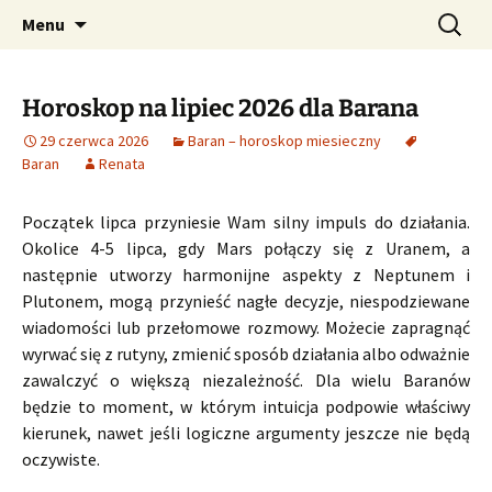
Profesjonalne przepowiednie astrologiczne
Przejdź
Szukaj:
CzaroMarowy horoskop
Menu
do
dzienny, miesięczny i
treści
tygodniowy
Horoskop na lipiec 2026 dla Barana
29 czerwca 2026
Baran – horoskop miesieczny
Baran
Renata
Początek lipca przyniesie Wam silny impuls do działania.
Okolice 4-5 lipca, gdy Mars połączy się z Uranem, a
następnie utworzy harmonijne aspekty z Neptunem i
Plutonem, mogą przynieść nagłe decyzje, niespodziewane
wiadomości lub przełomowe rozmowy. Możecie zapragnąć
wyrwać się z rutyny, zmienić sposób działania albo odważnie
zawalczyć o większą niezależność. Dla wielu Baranów
będzie to moment, w którym intuicja podpowie właściwy
kierunek, nawet jeśli logiczne argumenty jeszcze nie będą
oczywiste.