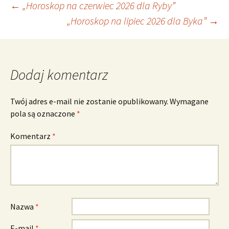
Nawigacja
←
„Horoskop na czerwiec 2026 dla Ryby”
„Horoskop na lipiec 2026 dla Byka”
→
wpisu
Dodaj komentarz
Twój adres e-mail nie zostanie opublikowany.
Wymagane
pola są oznaczone
*
Komentarz
*
Nazwa
*
E-mail
*