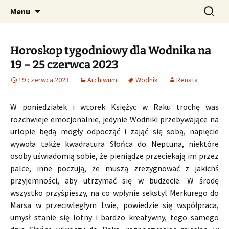
Profesjonalne przepowiednie astrologiczne
Przejdź
Szukaj:
CzaroMarowy horoskop
Menu
do
dzienny, miesięczny i
treści
tygodniowy
Horoskop tygodniowy dla Wodnika na
19 – 25 czerwca 2023
19 czerwca 2023
Archiwum
Wodnik
Renata
W poniedziałek i wtorek Księżyc w Raku trochę was
rozchwieje emocjonalnie, jedynie Wodniki przebywające na
urlopie będą mogły odpocząć i zająć się sobą, napięcie
wywoła także kwadratura Słońca do Neptuna, niektóre
osoby uświadomią sobie, że pieniądze przeciekają im przez
palce, inne poczują, że muszą zrezygnować z jakichś
przyjemności, aby utrzymać się w budżecie. W środę
wszystko przyśpieszy, na co wpłynie sekstyl Merkurego do
Marsa w przeciwległym Lwie, powiedzie się współpraca,
umysł stanie się lotny i bardzo kreatywny, tego samego