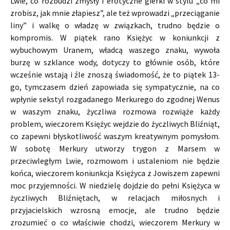
Lwie, co rozbudzi zmysły i erotyczne gierki w stylu „co mi
zrobisz, jak mnie złapiesz”, ale też wprowadzi „przeciąganie
liny” i walkę o władzę w związkach, trudno będzie o
kompromis. W piątek rano Księżyc w koniunkcji z
wybuchowym Uranem, władcą waszego znaku, wywoła
burzę w szklance wody, dotyczy to głównie osób, które
wcześnie wstają i źle znoszą świadomość, że to piątek 13-
go, tymczasem dzień zapowiada się sympatycznie, na co
wpłynie sekstyl rozgadanego Merkurego do zgodnej Wenus
w waszym znaku, życzliwa rozmowa rozwiąże każdy
problem, wieczorem Księżyc wejdzie do życzliwych Bliźniąt,
co zapewni błyskotliwość waszym kreatywnym pomysłom.
W sobotę Merkury utworzy trygon z Marsem w
przeciwległym Lwie, rozmowom i ustaleniom nie będzie
końca, wieczorem koniunkcja Księżyca z Jowiszem zapewni
moc przyjemności. W niedzielę dojdzie do pełni Księżyca w
życzliwych Bliźniętach, w relacjach miłosnych i
przyjacielskich wzrosną emocje, ale trudno będzie
zrozumieć o co właściwie chodzi, wieczorem Merkury w