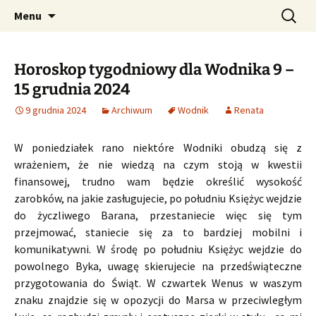
Profesjonalne przepowiednie astrologiczne
Przejdź
Szukaj:
CzaroMarowy horoskop
Menu
do
dzienny, miesięczny i
treści
tygodniowy
Horoskop tygodniowy dla Wodnika 9 –
15 grudnia 2024
9 grudnia 2024
Archiwum
Wodnik
Renata
W poniedziałek rano niektóre Wodniki obudzą się z
wrażeniem, że nie wiedzą na czym stoją w kwestii
finansowej, trudno wam będzie określić wysokość
zarobków, na jakie zasługujecie, po południu Księżyc wejdzie
do życzliwego Barana, przestaniecie więc się tym
przejmować, staniecie się za to bardziej mobilni i
komunikatywni. W środę po południu Księżyc wejdzie do
powolnego Byka, uwagę skierujecie na przedświąteczne
przygotowania do Świąt. W czwartek Wenus w waszym
znaku znajdzie się w opozycji do Marsa w przeciwległym