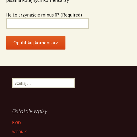
Ile to trzynaście minus 6? (Required)
Szukaj:
Ostatnie wpisy
RYBY
WODNIK