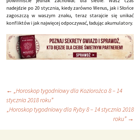
powinniście jednak zachować dla siebie. Wasz czas
nadejdzie po 20 stycznia, kiedy zarówno Wenus, jak i Słońce
zagoszczą w waszym znaku, teraz starajcie się unikać
konfliktów i jak najwięcej odpoczywać, ładując akumulatory.
Nawigacja
←
„Horoskop tygodniowy dla Koziorożca 8 – 14
stycznia 2018 roku”
„Horoskop tygodniowy dla Ryby 8 – 14 stycznia 2018
wpisu
roku”
→