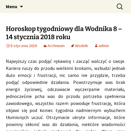
Profesjonalne przepowiednie astrologiczne
Przejdź
Szukaj:
CzaroMarowy horoskop
Menu
do
dzienny, miesięczny i
treści
tygodniowy
Horoskop tygodniowy dla Wodnika 8 –
14 stycznia 2018 roku
8 stycznia 2018
Archiwum
Wodnik
admin
Najwyższy czas podjąć rękawicę i zacząć walczyć o swoje.
Kariera ruszy do przodu wielkimi krokami, wzbudzi jednak
dużo emocji i frustracji, nic samo nie przyjdzie, trzeba
podjąć odpowiednie działania. Powstrzymuje was brak
energii życiowej, odczuwacie wyczerpanie materiału,
jednocześnie pcha was do przodu potrzeba spełnienia
zawodowego, wszystko razem powoduje frustrację, która
objawi się pod koniec tygodnia nadmiernym wybuchem
tłumionych uczuć. Otrzymacie ukryte informacje, które
powinny skłonić was do działania, niektóre wiadomości