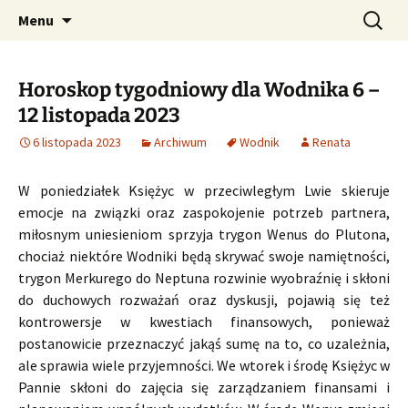
Profesjonalne przepowiednie astrologiczne
Przejdź
Szukaj:
CzaroMarowy horoskop
Menu
do
dzienny, miesięczny i
treści
tygodniowy
Horoskop tygodniowy dla Wodnika 6 –
12 listopada 2023
6 listopada 2023
Archiwum
Wodnik
Renata
W poniedziałek Księżyc w przeciwległym Lwie skieruje
emocje na związki oraz zaspokojenie potrzeb partnera,
miłosnym uniesieniom sprzyja trygon Wenus do Plutona,
chociaż niektóre Wodniki będą skrywać swoje namiętności,
trygon Merkurego do Neptuna rozwinie wyobraźnię i skłoni
do duchowych rozważań oraz dyskusji, pojawią się też
kontrowersje w kwestiach finansowych, ponieważ
postanowicie przeznaczyć jakąś sumę na to, co uzależnia,
ale sprawia wiele przyjemności. We wtorek i środę Księżyc w
Pannie skłoni do zajęcia się zarządzaniem finansami i