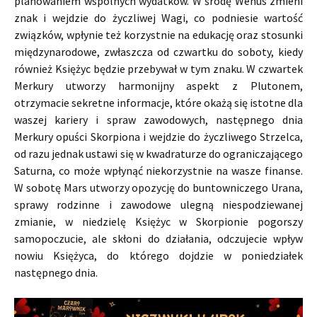
planowaniem wspólnych wydatków. W środę Wenus zmieni
znak i wejdzie do życzliwej Wagi, co podniesie wartość
związków, wpłynie też korzystnie na edukację oraz stosunki
międzynarodowe, zwłaszcza od czwartku do soboty, kiedy
również Księżyc będzie przebywał w tym znaku. W czwartek
Merkury utworzy harmonijny aspekt z Plutonem,
otrzymacie sekretne informacje, które okażą się istotne dla
waszej kariery i spraw zawodowych, następnego dnia
Merkury opuści Skorpiona i wejdzie do życzliwego Strzelca,
od razu jednak ustawi się w kwadraturze do ograniczającego
Saturna, co może wpłynąć niekorzystnie na wasze finanse.
W sobotę Mars utworzy opozycję do buntowniczego Urana,
sprawy rodzinne i zawodowe ulegną niespodziewanej
zmianie, w niedzielę Księżyc w Skorpionie pogorszy
samopoczucie, ale skłoni do działania, odczujecie wpływ
nowiu Księżyca, do którego dojdzie w poniedziałek
następnego dnia.