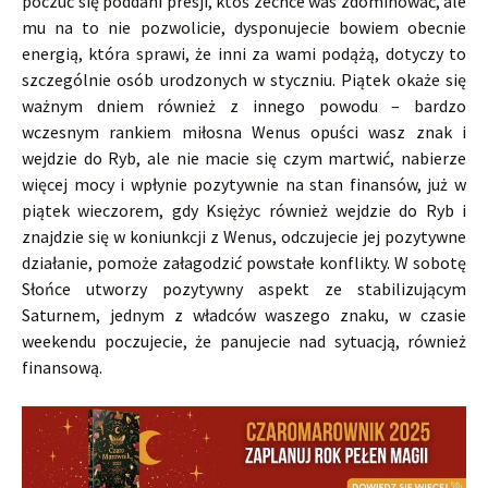
poczuć się poddani presji, ktoś zechce was zdominować, ale
mu na to nie pozwolicie, dysponujecie bowiem obecnie
energią, która sprawi, że inni za wami podążą, dotyczy to
szczególnie osób urodzonych w styczniu. Piątek okaże się
ważnym dniem również z innego powodu – bardzo
wczesnym rankiem miłosna Wenus opuści wasz znak i
wejdzie do Ryb, ale nie macie się czym martwić, nabierze
więcej mocy i wpłynie pozytywnie na stan finansów, już w
piątek wieczorem, gdy Księżyc również wejdzie do Ryb i
znajdzie się w koniunkcji z Wenus, odczujecie jej pozytywne
działanie, pomoże załagodzić powstałe konflikty. W sobotę
Słońce utworzy pozytywny aspekt ze stabilizującym
Saturnem, jednym z władców waszego znaku, w czasie
weekendu poczujecie, że panujecie nad sytuacją, również
finansową.