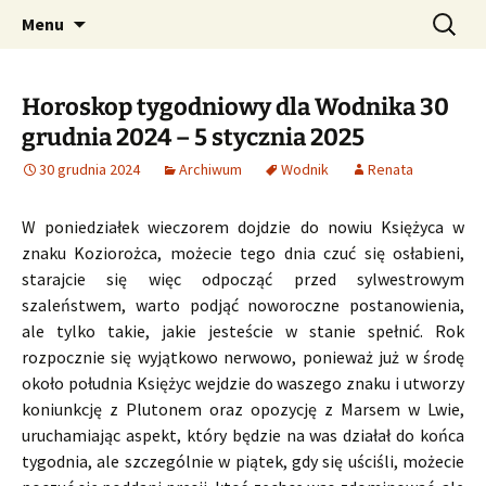
Profesjonalne przepowiednie astrologiczne
Przejdź
Szukaj:
CzaroMarowy horoskop
Menu
do
dzienny, miesięczny i
treści
tygodniowy
Horoskop tygodniowy dla Wodnika 30
grudnia 2024 – 5 stycznia 2025
30 grudnia 2024
Archiwum
Wodnik
Renata
W poniedziałek wieczorem dojdzie do nowiu Księżyca w
znaku Koziorożca, możecie tego dnia czuć się osłabieni,
starajcie się więc odpocząć przed sylwestrowym
szaleństwem, warto podjąć noworoczne postanowienia,
ale tylko takie, jakie jesteście w stanie spełnić. Rok
rozpocznie się wyjątkowo nerwowo, ponieważ już w środę
około południa Księżyc wejdzie do waszego znaku i utworzy
koniunkcję z Plutonem oraz opozycję z Marsem w Lwie,
uruchamiając aspekt, który będzie na was działał do końca
tygodnia, ale szczególnie w piątek, gdy się uściśli, możecie