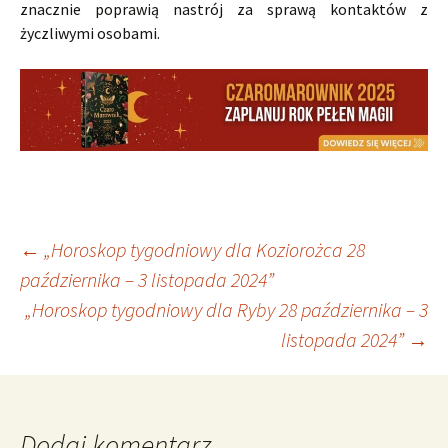
znacznie poprawią nastrój za sprawą kontaktów z
życzliwymi osobami.
Nawigacja
←
„Horoskop tygodniowy dla Koziorożca 28
października – 3 listopada 2024”
„Horoskop tygodniowy dla Ryby 28 października – 3
wpisu
listopada 2024”
→
Dodaj komentarz