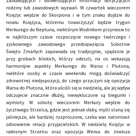
zaskakujących i bulwersujących informacji dotyczących
rodziny lub zawodowych wyzwań. W czwartek wieczorem
Księżyc wejdzie do Skorpiona i w tym znaku dojdzie do
nowiu Księżyca, któremu towarzyszyć będzie trygon
Merkurego do Neptuna, niektórym Wodnikom przyniesie to
w najbliższym czasie rozpoczęcie nowego twórczego i
zyskownego zawodowego przedsięwzięcia. Sobotnie
Święto Zmarłych zapowiada się tradycyjnie, spędzicie je
przy grobach bliskich, którzy odeszli, na co wskazują
harmonijne aspekty Merkurego do Marsa i Plutona,
niektóre osoby w czasie weekendu mogą doświadczyć
zdrowotnej niedyspozycji, do czego przyczyni się opozycja
Marsa do Plutona, która uściśli się w niedzielę, ale jej wpływ
odczujecie znacznie dłużej, niewykluczone są biegunki i
wymioty. W sobotę wieczorem Merkury wejdzie do
życzliwego Strzelca, gdzie jest jednak słaby, myśli staną się
jaśniejsze, ale bardziej rozproszone, czeka was natomiast
odnowienie relacji przyjacielskich. W niedzielę Księżyc w
radosnym Strzelcu oraz opozycja Wenus do Jowisza