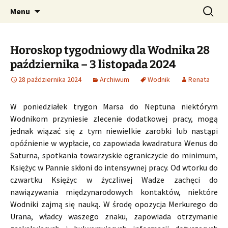
Profesjonalne przepowiednie astrologiczne
Przejdź
Szukaj:
CzaroMarowy horoskop
Menu
do
dzienny, miesięczny i
treści
tygodniowy
Horoskop tygodniowy dla Wodnika 28
października – 3 listopada 2024
28 października 2024
Archiwum
Wodnik
Renata
W poniedziałek trygon Marsa do Neptuna niektórym
Wodnikom przyniesie zlecenie dodatkowej pracy, mogą
jednak wiązać się z tym niewielkie zarobki lub nastąpi
opóźnienie w wypłacie, co zapowiada kwadratura Wenus do
Saturna, spotkania towarzyskie ograniczycie do minimum,
Księżyc w Pannie skłoni do intensywnej pracy. Od wtorku do
czwartku Księżyc w życzliwej Wadze zachęci do
nawiązywania międzynarodowych kontaktów, niektóre
Wodniki zajmą się nauką. W środę opozycja Merkurego do
Urana, władcy waszego znaku, zapowiada otrzymanie