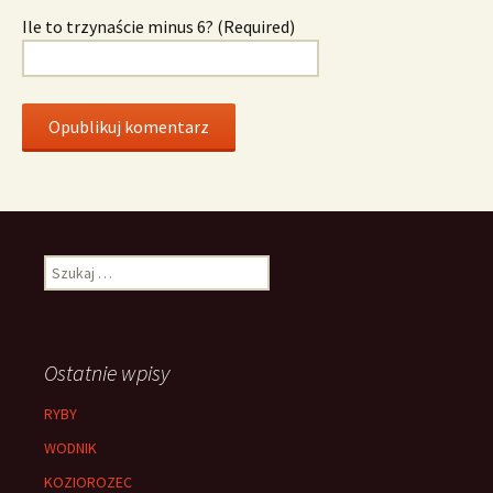
Ile to trzynaście minus 6? (Required)
Szukaj:
Ostatnie wpisy
RYBY
WODNIK
KOZIOROZEC