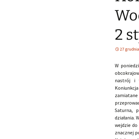
Wod
2 s
27 grudnia
W poniedzi
obcokrajow
nastrój i
Koniunkcja
zamiatane
przeprowad
Saturna, 
działania.
wejdzie do
znacznej p