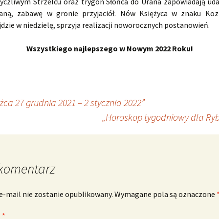
życzliwym Strzelcu oraz trygon Słońca do Urana zapowiadają uda
aną, zabawę w gronie przyjaciół. Nów Księżyca w znaku Koz
dzie w niedzielę, sprzyja realizacji noworocznych postanowień.
Wszystkiego najlepszego w Nowym 2022 Roku!
ca 27 grudnia 2021 – 2 stycznia 2022”
„Horoskop tygodniowy dla Ryb 
komentarz
e-mail nie zostanie opublikowany.
Wymagane pola są oznaczone
z
*