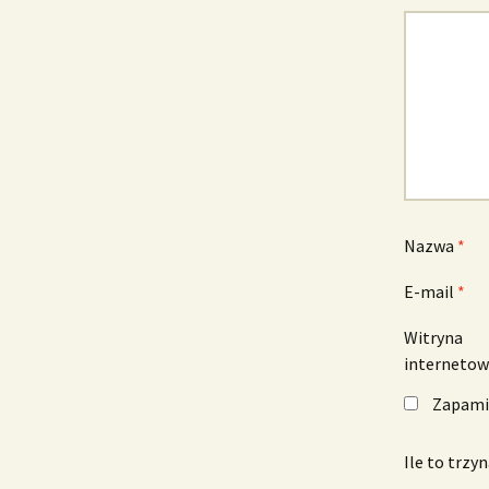
Nazwa
*
E-mail
*
Witryna
interneto
Zapamię
Ile to trzy