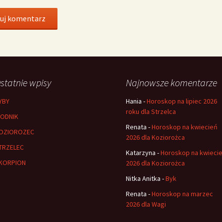
statnie wpisy
Najnowsze komentarze
YBY
Hania
-
Horoskop na lipiec 2026
roku dla Strzelca
ODNIK
Renata
-
Horoskop na kwiecień
OZIOROZEC
2026 dla Koziorożca
TRZELEC
Katarzyna
-
Horoskop na kwieci
KORPION
2026 dla Koziorożca
Nitka Anitka
-
Byk
Renata
-
Horoskop na marzec
2026 dla Wagi