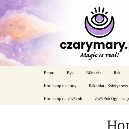
Profesjonalne przepowiednie a
CzaroMaro
miesięczn
Przejdź
Baran
Byk
Bliźnięta
Rak
do
treści
Horoskop dzienny
Kalendarz Księżycowy
Horoskop na 2026 rok
2026 Rok Ognisteg
Hor