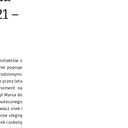
1 –
kontaktów z
nie popsuje
odzinnymi.
 przez lata
 moment na
yl Marsa do
kutecznego
wasz znak i
anse ulegną
ek i sobotę