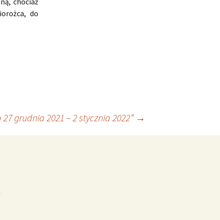
ną, chociaż
iorożca, do
27 grudnia 2021 – 2 stycznia 2022”
→
*