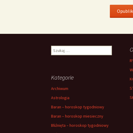
Szukaj:
O
R
W
Kategorie
K
S
Archiwum
S
Astrologia
Baran – horoskop tygodniowy
Baran – horoskop miesieczny
Bliźnięta – horoskop tygodniowy