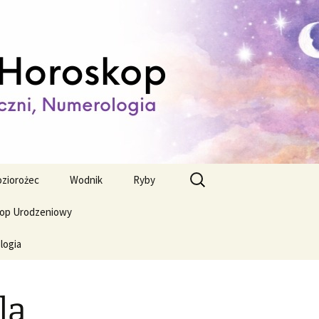
ienny,
Szukaj:
ziorożec
Wodnik
Ryby
op Urodzeniowy
logia
la