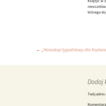
Księżyc w 
nieoczekiw
którego doj
Nawigacja
←
„Horoskop tygodniowy dla Kozioroż
wpisu
Dodaj 
Twój adres 
Komentar