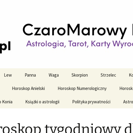
strologiczne
wy horoskop dz
y i tygodniowy
Lew
Panna
Waga
Skorpion
Strzelec
Ko
Horoskop Anielski
Horoskop Numerologiczny
Horosk
o Konia
Książki o astrologii
Polityka prywatności
Astro
oskop tygodniowy d