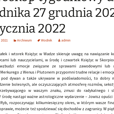
nika 27 grudnia 202
tycznia 2022
 2021
Archiwum
Wodnik
admin
ałek i wtorek Księżyc w Wadze skieruje uwagę na nawiązanie 
cami lub nauczycielami, w środę i czwartek Księżyc w Skorpio
 wzbudzi emocje związane ze sprawami zawodowymi lub r
 Merkurego z Wenus i Plutonem przypomni trudne relacje i emocje
 pod dywan a także ukrywane w podświadomości, to dobry
zenie bolesnych, ale oczyszczających atmosferę rozmów, sekst
przebywającego w waszym znaku, zmusi do radykalnego i s
 W środę nastąpi ważne astrologiczne wydarzenie – Jowisz opuści 
 Ryb, rozpoczynając kilkumiesięczny okres, w którym wasze fin
oprawie, możecie też spodziewać się dochodów z zagranicy. W piąt