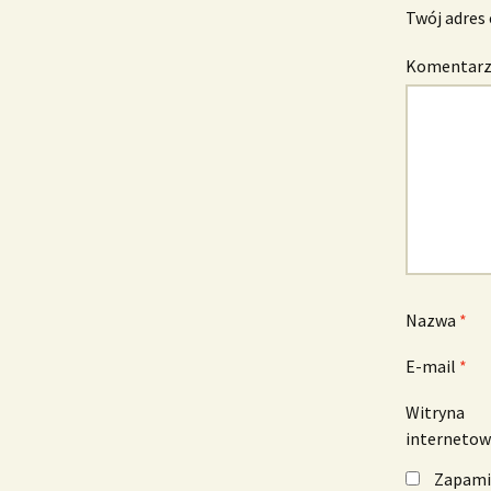
Twój adres 
Komentar
Nazwa
*
E-mail
*
Witryna
interneto
Zapamię