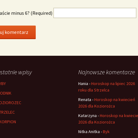
naście minus 6? (Required)
statnie wpisy
Najnowsze komentarze
YBY
Hania
-
Horoskop na lipiec 2026
roku dla Strzelca
ODNIK
Renata
-
Horoskop na kwiecień
OZIOROZEC
2026 dla Koziorożca
TRZELEC
Katarzyna
-
Horoskop na kwieci
KORPION
2026 dla Koziorożca
Nitka Anitka
-
Byk