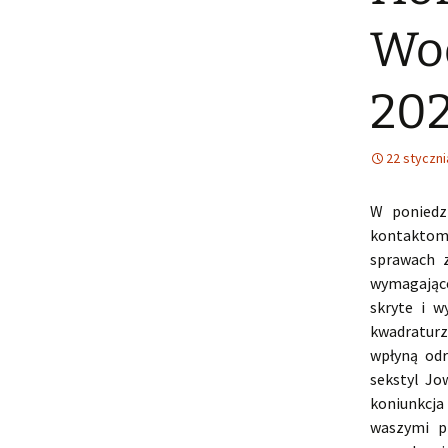
Wod
20
22 styczni
W poniedz
kontaktom 
sprawach 
wymagające
skryte i w
kwadraturz
wpłyną odr
sekstyl Jo
koniunkcja
waszymi pl