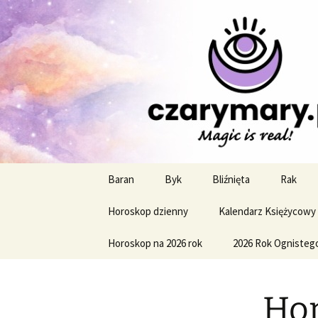
Profesjonalne przepowiednie a
CzaroMaro
miesięczn
Przejdź
Baran
Byk
Bliźnięta
Rak
do
treści
Horoskop dzienny
Kalendarz Księżycowy
Horoskop na 2026 rok
2026 Rok Ognisteg
Hor