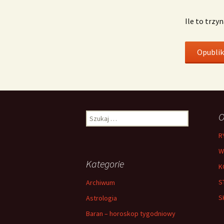
Ile to trzy
Szukaj:
O
R
W
Kategorie
K
S
Archiwum
S
Astrologia
Baran – horoskop tygodniowy