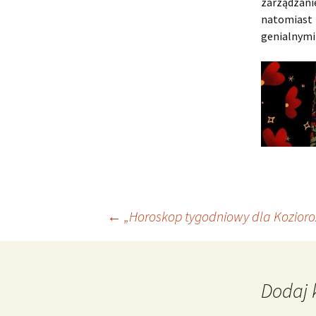
zarządzani
natomiast 
genialnymi
Nawigacja
←
„Horoskop tygodniowy dla Kozioroż
wpisu
Dodaj 