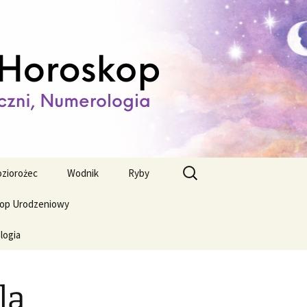
ienny,
Szukaj:
ziorożec
Wodnik
Ryby
op Urodzeniowy
logia
la