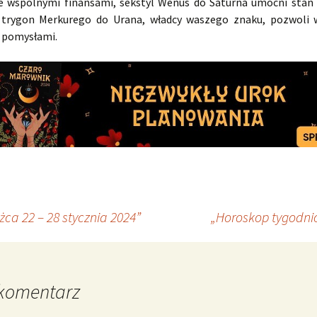
e wspólnymi finansami, sekstyl Wenus do Saturna umocni stan 
trygon Merkurego do Urana, władcy waszego znaku, pozwoli 
 pomysłami.
ca 22 – 28 stycznia 2024”
„Horoskop tygodnio
komentarz