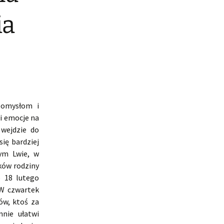
ia
pomysłom i
i emocje na
wejdzie do
ię bardziej
łym Lwie, w
ków rodziny
o 18 lutego
 W czwartek
ów, ktoś za
nnie ułatwi