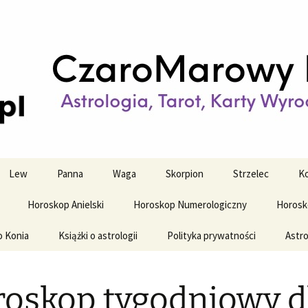
strologiczne
wy horoskop dz
y i tygodniowy
Lew
Panna
Waga
Skorpion
Strzelec
Ko
Horoskop Anielski
Horoskop Numerologiczny
Horosk
o Konia
Książki o astrologii
Polityka prywatności
Astro
oskop tygodniowy d