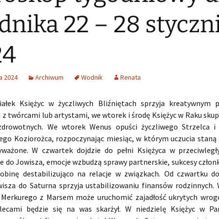
nika 22 – 28 styczn
24
a 2024
Archiwum
Wodnik
Renata
iałek Księżyc w życzliwych Bliźniętach sprzyja kreatywnym 
z twórcami lub artystami, we wtorek i środę Księżyc w Raku skup
zdrowotnych. We wtorek Wenus opuści życzliwego Strzelca i 
go Koziorożca, rozpoczynając miesiąc, w którym uczucia staną s
yważone. W czwartek dojdzie do pełni Księżyca w przeciwleg
e do Jowisza, emocje wzbudzą sprawy partnerskie, sukcesy człon
obinę destabilizująco na relacje w związkach. Od czwartku d
wisza do Saturna sprzyja ustabilizowaniu finansów rodzinnych.
 Merkurego z Marsem może uruchomić zajadłość ukrytych wrog
ecami będzie się na was skarżył. W niedzielę Księżyc w Pa