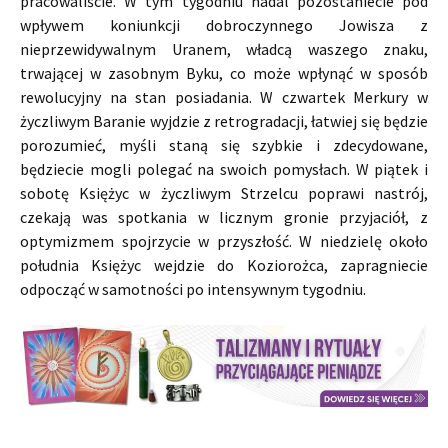
pracowaliście. W tym tygodniu nadal pozostaniecie pod
wpływem koniunkcji dobroczynnego Jowisza z
nieprzewidywalnym Uranem, władcą waszego znaku,
trwającej w zasobnym Byku, co może wpłynąć w sposób
rewolucyjny na stan posiadania. W czwartek Merkury w
życzliwym Baranie wyjdzie z retrogradacji, łatwiej się będzie
porozumieć, myśli staną się szybkie i zdecydowane,
będziecie mogli polegać na swoich pomysłach. W piątek i
sobotę Księżyc w życzliwym Strzelcu poprawi nastrój,
czekają was spotkania w licznym gronie przyjaciół, z
optymizmem spojrzycie w przyszłość. W niedzielę około
południa Księżyc wejdzie do Koziorożca, zapragniecie
odpocząć w samotności po intensywnym tygodniu.