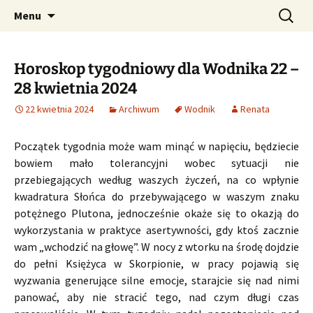
Profesjonalne przepowiednie astrologiczne
Przejdź
Szukaj:
CzaroMarowy horoskop
Menu
do
dzienny, miesięczny i
treści
tygodniowy
Horoskop tygodniowy dla Wodnika 22 –
28 kwietnia 2024
22 kwietnia 2024
Archiwum
Wodnik
Renata
Początek tygodnia może wam minąć w napięciu, będziecie
bowiem mało tolerancyjni wobec sytuacji nie
przebiegających według waszych życzeń, na co wpłynie
kwadratura Słońca do przebywającego w waszym znaku
potężnego Plutona, jednocześnie okaże się to okazją do
wykorzystania w praktyce asertywności, gdy ktoś zacznie
wam „wchodzić na głowę”. W nocy z wtorku na środę dojdzie
do pełni Księżyca w Skorpionie, w pracy pojawią się
wyzwania generujące silne emocje, starajcie się nad nimi
panować, aby nie stracić tego, nad czym długi czas