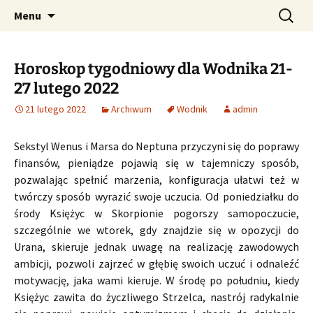
Profesjonalne przepowiednie astrologiczne
Przejdź
Szukaj:
CzaroMarowy horoskop
Menu
do
dzienny, miesięczny i
treści
tygodniowy
Horoskop tygodniowy dla Wodnika 21-
27 lutego 2022
21 lutego 2022
Archiwum
Wodnik
admin
Sekstyl Wenus i Marsa do Neptuna przyczyni się do poprawy
finansów, pieniądze pojawią się w tajemniczy sposób,
pozwalając spełnić marzenia, konfiguracja ułatwi też w
twórczy sposób wyrazić swoje uczucia. Od poniedziałku do
środy Księżyc w Skorpionie pogorszy samopoczucie,
szczególnie we wtorek, gdy znajdzie się w opozycji do
Urana, skieruje jednak uwagę na realizację zawodowych
ambicji, pozwoli zajrzeć w głębię swoich uczuć i odnaleźć
motywację, jaka wami kieruje. W środę po południu, kiedy
Księżyc zawita do życzliwego Strzelca, nastrój radykalnie