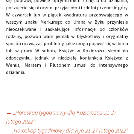
się poprawi, powieje optymizmem i chęcią do działania,
poczujecie się otoczeni przyjaciółmi i zdolni przenosić góry.
W czwartek lub w piątek kwadratura przebywającego w
waszym znaku Merkurego do Urana w Byku przyniesie
nieoczekiwane i zaskakujące informacje od członków
rodziny, pozwoli wam jednak w błyskotliwy i oryginalny
sposób rozwiązać problemy, jakie mogą pojawić się w domu
lub w pracy. W sobotę Księżyc w Koziorożcu skłoni do
odpoczynku, jednak w niedzielę koniunkcja Księżyca z
Wenus, Marsem i Plutonem zmusi do intensywnego
działania.
Nawigacja
←
„Horoskop tygodniowy dla Koziorożca 21-27
lutego 2022”
„Horoskop tygodniowy dla Ryb 21-27 lutego 2022”