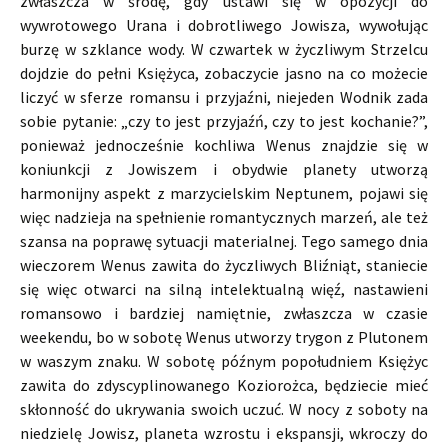
zwłaszcza w środę, gdy ustawi się w opozycji do
wywrotowego Urana i dobrotliwego Jowisza, wywołując
burzę w szklance wody. W czwartek w życzliwym Strzelcu
dojdzie do pełni Księżyca, zobaczycie jasno na co możecie
liczyć w sferze romansu i przyjaźni, niejeden Wodnik zada
sobie pytanie: „czy to jest przyjaźń, czy to jest kochanie?”,
ponieważ jednocześnie kochliwa Wenus znajdzie się w
koniunkcji z Jowiszem i obydwie planety utworzą
harmonijny aspekt z marzycielskim Neptunem, pojawi się
więc nadzieja na spełnienie romantycznych marzeń, ale też
szansa na poprawę sytuacji materialnej. Tego samego dnia
wieczorem Wenus zawita do życzliwych Bliźniąt, staniecie
się więc otwarci na silną intelektualną więź, nastawieni
romansowo i bardziej namiętnie, zwłaszcza w czasie
weekendu, bo w sobotę Wenus utworzy trygon z Plutonem
w waszym znaku. W sobotę późnym popołudniem Księżyc
zawita do zdyscyplinowanego Koziorożca, będziecie mieć
skłonność do ukrywania swoich uczuć. W nocy z soboty na
niedzielę Jowisz, planeta wzrostu i ekspansji, wkroczy do