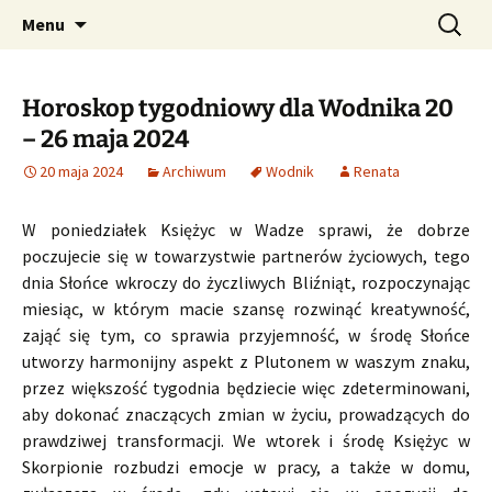
Profesjonalne przepowiednie astrologiczne
Przejdź
Szukaj:
CzaroMarowy horoskop
Menu
do
dzienny, miesięczny i
treści
tygodniowy
Horoskop tygodniowy dla Wodnika 20
– 26 maja 2024
20 maja 2024
Archiwum
Wodnik
Renata
W poniedziałek Księżyc w Wadze sprawi, że dobrze
poczujecie się w towarzystwie partnerów życiowych, tego
dnia Słońce wkroczy do życzliwych Bliźniąt, rozpoczynając
miesiąc, w którym macie szansę rozwinąć kreatywność,
zająć się tym, co sprawia przyjemność, w środę Słońce
utworzy harmonijny aspekt z Plutonem w waszym znaku,
przez większość tygodnia będziecie więc zdeterminowani,
aby dokonać znaczących zmian w życiu, prowadzących do
prawdziwej transformacji. We wtorek i środę Księżyc w
Skorpionie rozbudzi emocje w pracy, a także w domu,