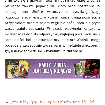
zmierzyć się z ukrytymi lękami i odzyskać wiarę w to, że
pieniądze zawsze pojawią się, kiedy będą potrzebne. W
sobotę rano Słońce wkroczy do życzliwej Wagi,
rozpoczynając miesiąc, w którym więcej uwagi poświęcicie
przyjaciołom oraz relacjom w grupie osób, podzielających
wasze zainteresowania. W czasie weekendu Księżyc w
Koziorożcu skłoni do odpoczynku, najlepiej poczujecie się w
samotności, ładując akumulatory, niektóre Wodniki mogą
poczuć się szczególnie wyczerpane w niedzielę wieczorem,
gdy Księżyc znajdzie się w koniunkcji z Plutonem.
←
„Horoskop tygodniowy dla Koziorożca 18 – 24