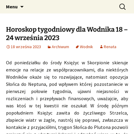
Profesjonalne przepowiednie astrologiczne
Przejdź
Szukaj:
CzaroMarowy horoskop
Menu
do
dzienny, miesięczny i
treści
tygodniowy
Horoskop tygodniowy dla Wodnika 18 –
24 września 2023
18 września 2023
Archiwum
Wodnik
Renata
Od poniedziałku do środy Księżyc w Skorpionie skieruje
emocje na relacje ze współpracownikami, dla niektórych
Wodników okaże się to rozwijające, natomiast opozycja
Słońca do Neptuna, pod wpływem której pozostaniecie w
pierwszej połowie tygodnia, ujawni niejasności w
rozliczeniach i przepływach finansowych, uważajcie, aby
was ktoś w tej kwestii nie oszukał. W środę późnym
popołudniem Księżyc zawita do życzliwego Strzelca,
złapiecie wiatr w żagle, nastrój się poprawi, zwłaszcza w
kontakcie z przyjaciółmi, trygon Słońca do Plutona pozwoli