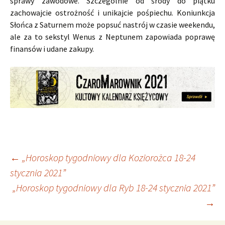
sprawy zawodowe. Szczególnie od środy do piątku
zachowajcie ostrożność i unikajcie pośpiechu. Koniunkcja
Słońca z Saturnem może popsuć nastrój w czasie weekendu,
ale za to sekstyl Wenus z Neptunem zapowiada poprawę
finansów i udane zakupy.
Nawigacja
←
„Horoskop tygodniowy dla Koziorożca 18-24
stycznia 2021”
„Horoskop tygodniowy dla Ryb 18-24 stycznia 2021”
wpisu
→