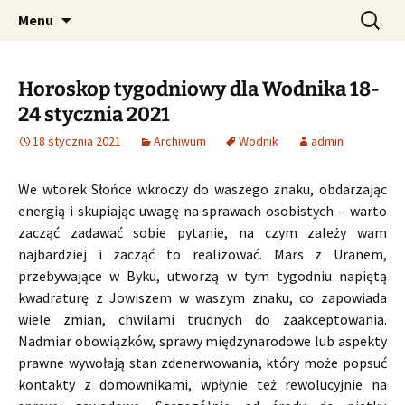
Profesjonalne przepowiednie astrologiczne
Przejdź
Szukaj:
CzaroMarowy horoskop
Menu
do
dzienny, miesięczny i
treści
tygodniowy
Horoskop tygodniowy dla Wodnika 18-
24 stycznia 2021
18 stycznia 2021
Archiwum
Wodnik
admin
We wtorek Słońce wkroczy do waszego znaku, obdarzając
energią i skupiając uwagę na sprawach osobistych – warto
zacząć zadawać sobie pytanie, na czym zależy wam
najbardziej i zacząć to realizować. Mars z Uranem,
przebywające w Byku, utworzą w tym tygodniu napiętą
kwadraturę z Jowiszem w waszym znaku, co zapowiada
wiele zmian, chwilami trudnych do zaakceptowania.
Nadmiar obowiązków, sprawy międzynarodowe lub aspekty
prawne wywołają stan zdenerwowania, który może popsuć
kontakty z domownikami, wpłynie też rewolucyjnie na