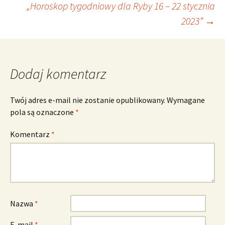
„Horoskop tygodniowy dla Ryby 16 – 22 stycznia
wpisu
2023”
→
Dodaj komentarz
Twój adres e-mail nie zostanie opublikowany.
Wymagane
pola są oznaczone
*
Komentarz
*
Nazwa
*
E-mail
*