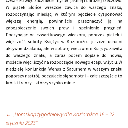
czwartku więc zaczniecie myśleć jaśniej i bardziej rzeczowo.
W piątek Słońce wreszcie zawita do waszego znaku,
rozpoczynając miesiąc, w którym będziecie dysponować
większą energią, powinniście przeznaczyć ją na
zabezpieczenie swoich praw i spełnienie pragnień.
Poczynając od czwartkowego wieczoru, poprzez piątek i
większość soboty Księżyc w Koziorożcu jeszcze utrudni
aktywne działania, ale w sobotę wieczorem Księżyc zawita
do waszego znaku, a zaraz potem dojdzie do nowiu,
możecie więc liczyć na rozpoczęcie nowego etapu w życiu. W
niedzielę koniunkcja Wenus z Saturnem w waszym znaku
pogorszy nastrój, poczujecie się samotni – całe szczęście to
krótki tranzyt, którzy szybko minie.
Nawigacja
←
„Horoskop tygodniowy dla Koziorożca 16 – 22
stycznia 2023”