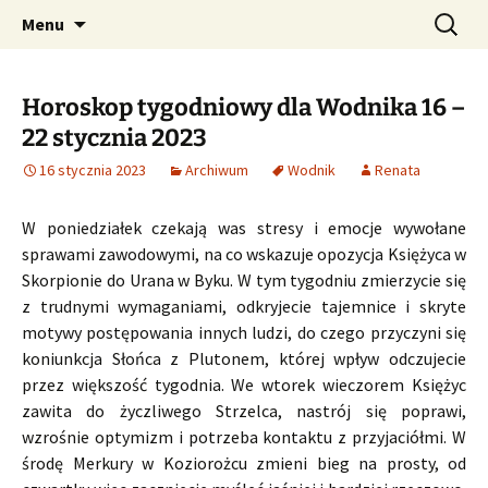
Profesjonalne przepowiednie astrologiczne
Przejdź
Szukaj:
CzaroMarowy horoskop
Menu
do
dzienny, miesięczny i
treści
tygodniowy
Horoskop tygodniowy dla Wodnika 16 –
22 stycznia 2023
16 stycznia 2023
Archiwum
Wodnik
Renata
W poniedziałek czekają was stresy i emocje wywołane
sprawami zawodowymi, na co wskazuje opozycja Księżyca w
Skorpionie do Urana w Byku. W tym tygodniu zmierzycie się
z trudnymi wymaganiami, odkryjecie tajemnice i skryte
motywy postępowania innych ludzi, do czego przyczyni się
koniunkcja Słońca z Plutonem, której wpływ odczujecie
przez większość tygodnia. We wtorek wieczorem Księżyc
zawita do życzliwego Strzelca, nastrój się poprawi,
wzrośnie optymizm i potrzeba kontaktu z przyjaciółmi. W
środę Merkury w Koziorożcu zmieni bieg na prosty, od