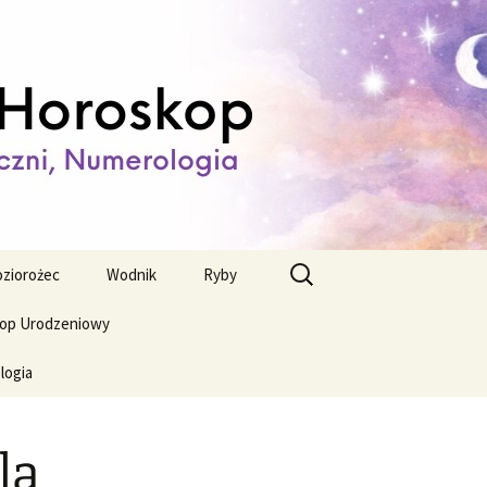
ienny,
Szukaj:
ziorożec
Wodnik
Ryby
op Urodzeniowy
logia
la