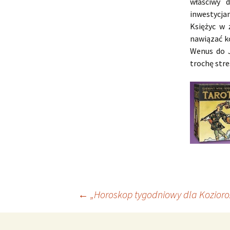
właściwy 
inwestycja
Księżyc w 
nawiązać k
Wenus do J
trochę stre
Nawigacja
←
„Horoskop tygodniowy dla Kozioroż