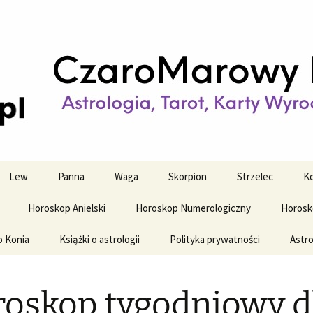
strologiczne
wy horoskop dz
y i tygodniowy
Lew
Panna
Waga
Skorpion
Strzelec
Ko
Horoskop Anielski
Horoskop Numerologiczny
Horosk
o Konia
Książki o astrologii
Polityka prywatności
Astro
oskop tygodniowy d