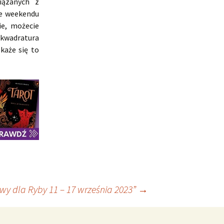
iązanych z
ie weekendu
ie, możecie
 kwadratura
każe się to
wy dla Ryby 11 – 17 września 2023”
→