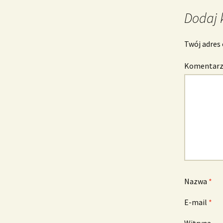
wpisu
Dodaj 
Twój adres 
Komentar
Nazwa
*
E-mail
*
Witryna