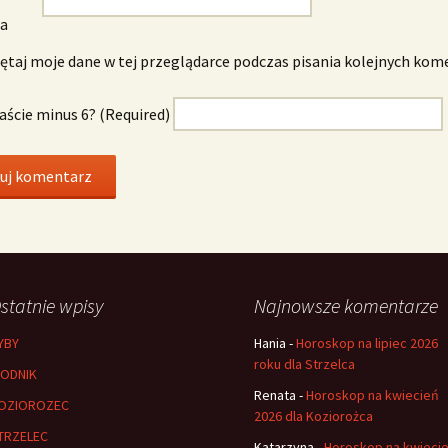
wa
taj moje dane w tej przeglądarce podczas pisania kolejnych kom
naście minus 6? (Required)
statnie wpisy
Najnowsze komentarze
YBY
Hania
-
Horoskop na lipiec 2026
roku dla Strzelca
ODNIK
Renata
-
Horoskop na kwiecień
OZIOROZEC
2026 dla Koziorożca
TRZELEC
Katarzyna
-
Horoskop na kwieci