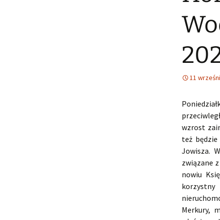
Wod
20
11 wrześn
Poniedzi
przeciwleg
wzrost zai
też będzie
Jowisza. W
związane z
nowiu Ksi
korzystn
nieruchom
Merkury, m