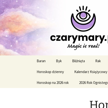
Profesjonalne przepowiednie a
CzaroMaro
miesięczn
Przejdź
Baran
Byk
Bliźnięta
Rak
do
treści
Horoskop dzienny
Kalendarz Księżycowy
Horoskop na 2026 rok
2026 Rok Ognisteg
Hor