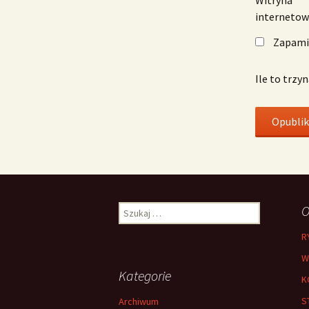
interneto
Zapamię
Ile to trzy
Szukaj:
O
R
W
Kategorie
K
S
Archiwum