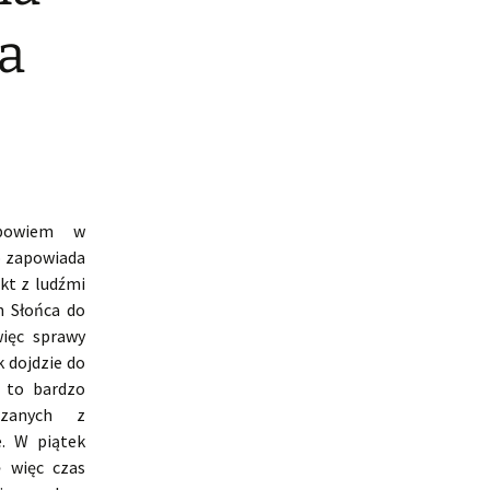
ia
 bowiem w
o zapowiada
kt z ludźmi
n Słońca do
więc sprawy
 dojdzie do
 to bardzo
ązanych z
. W piątek
ę więc czas