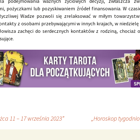
dla podejmowania ważnych życiowych decyzji, zwłaszcza zw
mi, pożyczkami lub pozyskiwaniem źródeł finansowania. W czas
życzliwej Wadze pozwoli się zrelaksować w miłym towarzystw
ontakty z osobami przebywającymi w innych krajach, w niedzielę
owisza zachęci do serdecznych kontaktów z rodziną, chociaż o
sujące.
ca 11 – 17 września 2023”
„Horoskop tygodnio