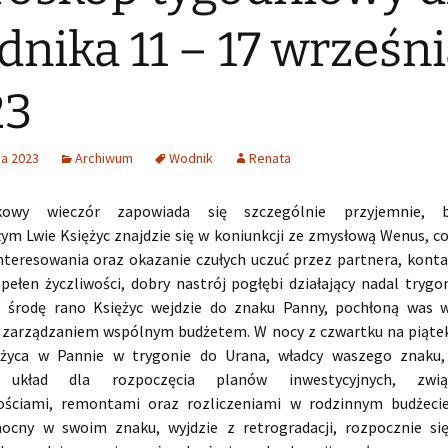
nika 11 – 17 wrześn
23
ia 2023
Archiwum
Wodnik
Renata
ałkowy wieczór zapowiada się szczególnie przyjemnie,
łym Lwie Księżyc znajdzie się w koniunkcji ze zmysłową Wenus, c
nteresowania oraz okazanie czułych uczuć przez partnera, konta
 pełen życzliwości, dobry nastrój pogłębi działający nadal trygo
 środę rano Księżyc wejdzie do znaku Panny, pochłoną was 
 zarządzaniem wspólnym budżetem. W nocy z czwartku na piątek
ężyca w Pannie w trygonie do Urana, władcy waszego znaku,
y układ dla rozpoczęcia planów inwestycyjnych, zwi
ościami, remontami oraz rozliczeniami w rodzinnym budżecie
ocny w swoim znaku, wyjdzie z retrogradacji, rozpocznie si