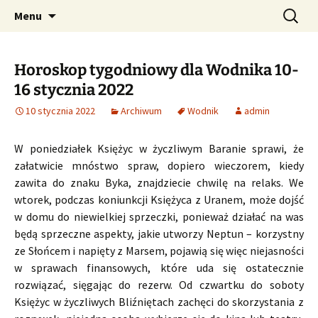
Profesjonalne przepowiednie astrologiczne
Przejdź
Szukaj:
CzaroMarowy horoskop
Menu
do
dzienny, miesięczny i
treści
tygodniowy
Horoskop tygodniowy dla Wodnika 10-
16 stycznia 2022
10 stycznia 2022
Archiwum
Wodnik
admin
W poniedziałek Księżyc w życzliwym Baranie sprawi, że
załatwicie mnóstwo spraw, dopiero wieczorem, kiedy
zawita do znaku Byka, znajdziecie chwilę na relaks. We
wtorek, podczas koniunkcji Księżyca z Uranem, może dojść
w domu do niewielkiej sprzeczki, ponieważ działać na was
będą sprzeczne aspekty, jakie utworzy Neptun – korzystny
ze Słońcem i napięty z Marsem, pojawią się więc niejasności
w sprawach finansowych, które uda się ostatecznie
rozwiązać, sięgając do rezerw. Od czwartku do soboty
Księżyc w życzliwych Bliźniętach zachęci do skorzystania z