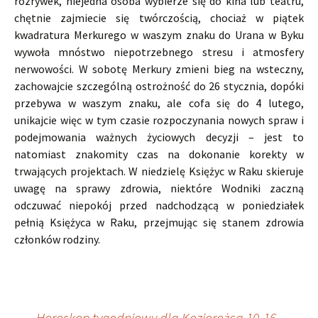
rozrywek, niejedna osoba wybierze się do kina lub teatru,
chętnie zajmiecie się twórczością, chociaż w piątek
kwadratura Merkurego w waszym znaku do Urana w Byku
wywoła mnóstwo niepotrzebnego stresu i atmosfery
nerwowości. W sobotę Merkury zmieni bieg na wsteczny,
zachowajcie szczególną ostrożność do 26 stycznia, dopóki
przebywa w waszym znaku, ale cofa się do 4 lutego,
unikajcie więc w tym czasie rozpoczynania nowych spraw i
podejmowania ważnych życiowych decyzji – jest to
natomiast znakomity czas na dokonanie korekty w
trwających projektach. W niedzielę Księżyc w Raku skieruje
uwagę na sprawy zdrowia, niektóre Wodniki zaczną
odczuwać niepokój przed nadchodzącą w poniedziałek
pełnią Księżyca w Raku, przejmując się stanem zdrowia
członków rodziny.
←
„Horoskop tygodniowy dla Koziorożca 10-16