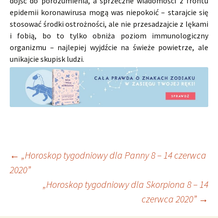
dojść do porozumienia, a sprzeczne wiadomości z frontu
epidemii koronawirusa mogą was niepokoić – starajcie się
stosować środki ostrożności, ale nie przesadzajcie z lękami
i fobią, bo to tylko obniża poziom immunologiczny
organizmu – najlepiej wyjdźcie na świeże powietrze, ale
unikajcie skupisk ludzi.
Nawigacja
←
„Horoskop tygodniowy dla Panny 8 – 14 czerwca
2020”
„Horoskop tygodniowy dla Skorpiona 8 – 14
wpisu
czerwca 2020”
→