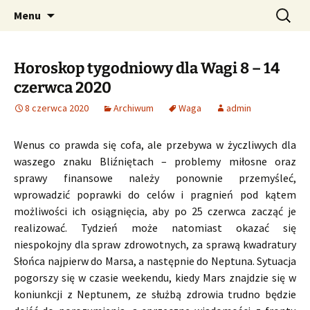
Profesjonalne przepowiednie astrologiczne
Przejdź
Szukaj:
CzaroMarowy horoskop
Menu
do
dzienny, miesięczny i
treści
tygodniowy
Horoskop tygodniowy dla Wagi 8 – 14
czerwca 2020
8 czerwca 2020
Archiwum
Waga
admin
Wenus co prawda się cofa, ale przebywa w życzliwych dla
waszego znaku Bliźniętach – problemy miłosne oraz
sprawy finansowe należy ponownie przemyśleć,
wprowadzić poprawki do celów i pragnień pod kątem
możliwości ich osiągnięcia, aby po 25 czerwca zacząć je
realizować. Tydzień może natomiast okazać się
niespokojny dla spraw zdrowotnych, za sprawą kwadratury
Słońca najpierw do Marsa, a następnie do Neptuna. Sytuacja
pogorszy się w czasie weekendu, kiedy Mars znajdzie się w
koniunkcji z Neptunem, ze służbą zdrowia trudno będzie