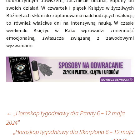
dobroczynnym Jowiszem, zaczniecie odcinać kupony od
swoich działań. W czwartek i piątek Księżyc w życzliwych
Bliźniętach skłoni do zaplanowania nadchodzących wakacji,
to również właściwe dni na intensywną naukę. W czasie
weekendu Księżyc w Raku wprowadzi zmienność
emocjonalną, zwłaszcza związaną z zawodowymi
wyzwaniami.
Nawigacja
←
„Horoskop tygodniowy dla Panny 6 – 12 maja
2024”
„Horoskop tygodniowy dla Skorpiona 6 – 12 maja
wpisu