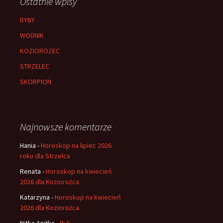
Ostatnie wpisy
RYBY
WODNIK
KOZIOROZEC
STRZELEC
SKORPION
Najnowsze komentarze
Hania
-
Horoskop na lipiec 2026
roku dla Strzelca
Renata
-
Horoskop na kwiecień
2026 dla Koziorożca
Katarzyna
-
Horoskop na kwiecień
2026 dla Koziorożca
Nitka Anitka
-
Byk