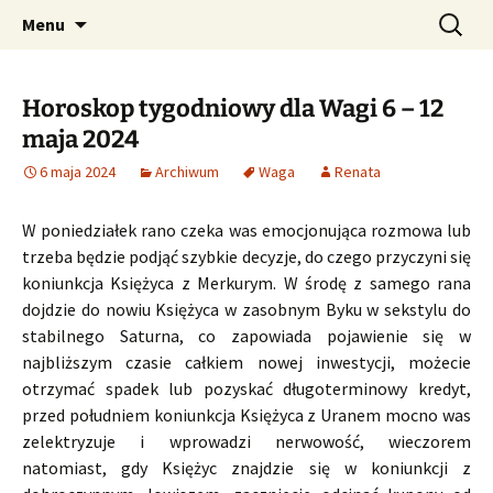
Profesjonalne przepowiednie astrologiczne
Przejdź
Szukaj:
CzaroMarowy horoskop
Menu
do
dzienny, miesięczny i
treści
tygodniowy
Horoskop tygodniowy dla Wagi 6 – 12
maja 2024
6 maja 2024
Archiwum
Waga
Renata
W poniedziałek rano czeka was emocjonująca rozmowa lub
trzeba będzie podjąć szybkie decyzje, do czego przyczyni się
koniunkcja Księżyca z Merkurym. W środę z samego rana
dojdzie do nowiu Księżyca w zasobnym Byku w sekstylu do
stabilnego Saturna, co zapowiada pojawienie się w
najbliższym czasie całkiem nowej inwestycji, możecie
otrzymać spadek lub pozyskać długoterminowy kredyt,
przed południem koniunkcja Księżyca z Uranem mocno was
zelektryzuje i wprowadzi nerwowość, wieczorem
natomiast, gdy Księżyc znajdzie się w koniunkcji z