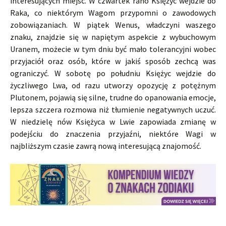
interesujących miejsc. W czwartek rano Księżyc wejdzie do
Raka, co niektórym Wagom przypomni o zawodowych
zobowiązaniach. W piątek Wenus, władczyni waszego
znaku, znajdzie się w napiętym aspekcie z wybuchowym
Uranem, możecie w tym dniu być mało tolerancyjni wobec
przyjaciół oraz osób, które w jakiś sposób zechcą was
ograniczyć. W sobotę po południu Księżyc wejdzie do
życzliwego Lwa, od razu utworzy opozycję z potężnym
Plutonem, pojawią się silne, trudne do opanowania emocje,
lepsza szczera rozmowa niż tłumienie negatywnych uczuć.
W niedzielę nów Księżyca w Lwie zapowiada zmianę w
podejściu do znaczenia przyjaźni, niektóre Wagi w
najbliższym czasie zawrą nową interesującą znajomość.