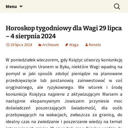
Profesjonalne przepowiednie astrologiczne
Przejdź
Szukaj:
CzaroMarowy horoskop
Menu
do
dzienny, miesięczny i
treści
tygodniowy
Horoskop tygodniowy dla Wagi 29 lipca
– 4 sierpnia 2024
29 lipca 2024
Archiwum
Waga
Renata
W poniedziałek wieczorem, gdy Księżyc utworzy koniunkcję
z rewolucyjnym Uranem w Byku, niektóre Wagi wpadną na
pomysł w jaki sposób zdobyć pieniądze na planowane
przedsięwzięcie lub postanowią zainwestować w coś
oryginalnego, ale ryzykownego. We wtorek i środę
koniunkcja Księżyca najpierw z aktywizującym Marsem a
następnie ekspansywnym Jowiszem przyniesie moc
doświadczeń poszerzających świadomość, dla osób
przebywających na wakacjach, zwłaszcza za granicą, do
idealny czas na zwiedzanie i poszerzanie wiedzy na temat