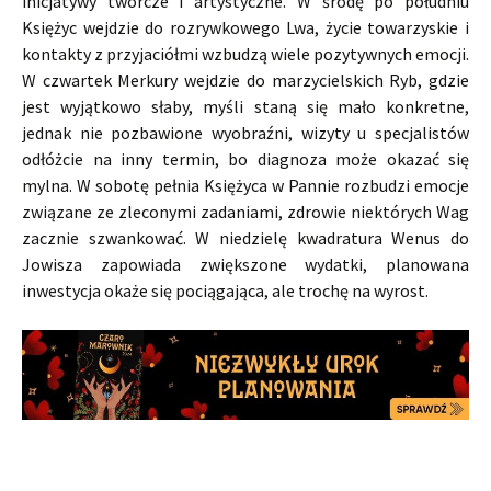
inicjatywy twórcze i artystyczne. W środę po południu
Księżyc wejdzie do rozrywkowego Lwa, życie towarzyskie i
kontakty z przyjaciółmi wzbudzą wiele pozytywnych emocji.
W czwartek Merkury wejdzie do marzycielskich Ryb, gdzie
jest wyjątkowo słaby, myśli staną się mało konkretne,
jednak nie pozbawione wyobraźni, wizyty u specjalistów
odłóżcie na inny termin, bo diagnoza może okazać się
mylna. W sobotę pełnia Księżyca w Pannie rozbudzi emocje
związane ze zleconymi zadaniami, zdrowie niektórych Wag
zacznie szwankować. W niedzielę kwadratura Wenus do
Jowisza zapowiada zwiększone wydatki, planowana
inwestycja okaże się pociągająca, ale trochę na wyrost.