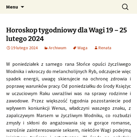
Profesjonalne przepowiednie astrologiczne
Przejdź
Szukaj:
CzaroMarowy horoskop
Menu
do
dzienny, miesięczny i
treści
tygodniowy
Horoskop tygodniowy dla Wagi 19 – 25
lutego 2024
19 lutego 2024
Archiwum
Waga
Renata
W poniedziałek z samego rana Słońce opuści życzliwego
Wodnika i wkroczy do melancholijnych Ryb, odczujecie więc
spadek energii, uwagę skierujecie na ochronę zdrowia i
poprawę warunków pracy. Od poniedziałku do środy Księżyc
w uczuciowym Raku uwrażliwi was na sprawy rodzinne i
zawodowe. Przez większość tygodnia pozostaniecie pod
wpływem koniunkcji Wenus, władczyni waszego znaku, z
zapalczywym Marsem w życzliwym Wodniku, co rozbudzi
zmysły i skłoni do angażowania się w gorące romanse,
wzrośnie zainteresowanie seksem, niektóre Wagi podejmą