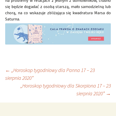
na problemy w relacjach z jednym z domowników, trudno
się będzie dogadać z osobą starszą, mało samodzielną lub
chorą, na co wskazuje zbliżająca się kwadratura Marsa do
Saturna.
Nawigacja
←
„Horoskop tygodniowy dla Panna 17 – 23
sierpnia 2020”
„Horoskop tygodniowy dla Skorpiona 17 – 23
wpisu
sierpnia 2020”
→