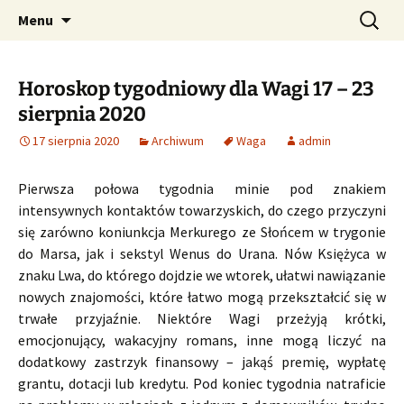
Profesjonalne przepowiednie astrologiczne
Przejdź
Szukaj:
CzaroMarowy horoskop
Menu
do
dzienny, miesięczny i
treści
tygodniowy
Horoskop tygodniowy dla Wagi 17 – 23
sierpnia 2020
17 sierpnia 2020
Archiwum
Waga
admin
Pierwsza połowa tygodnia minie pod znakiem
intensywnych kontaktów towarzyskich, do czego przyczyni
się zarówno koniunkcja Merkurego ze Słońcem w trygonie
do Marsa, jak i sekstyl Wenus do Urana. Nów Księżyca w
znaku Lwa, do którego dojdzie we wtorek, ułatwi nawiązanie
nowych znajomości, które łatwo mogą przekształcić się w
trwałe przyjaźnie. Niektóre Wagi przeżyją krótki,
emocjonujący, wakacyjny romans, inne mogą liczyć na
dodatkowy zastrzyk finansowy – jakąś premię, wypłatę
grantu, dotacji lub kredytu. Pod koniec tygodnia natraficie