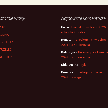
statnie wpisy
Najnowsze komentarze
YBY
Hania
-
Horoskop na lipiec 2026
roku dla Strzelca
ODNIK
Renata
-
Horoskop na kwiecień
OZIOROZEC
2026 dla Koziorożca
TRZELEC
Katarzyna
-
Horoskop na kwieci
KORPION
2026 dla Koziorożca
Nitka Anitka
-
Byk
Renata
-
Horoskop na marzec
2026 dla Wagi