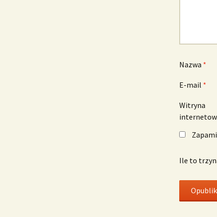
Nazwa
*
E-mail
*
Witryna
interneto
Zapamię
Ile to trzy