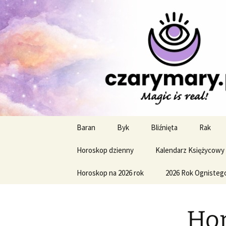
Profesjonalne przepowiednie a
CzaroMaro
miesięczn
Przejdź
Baran
Byk
Bliźnięta
Rak
do
treści
Horoskop dzienny
Kalendarz Księżycowy
Horoskop na 2026 rok
2026 Rok Ognisteg
Hor