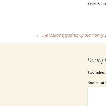
zadaniom 
Nawigacja
←
„Horoskop tygodniowy dla Panny 1
wpisu
Dodaj 
Twój adres 
Komentar