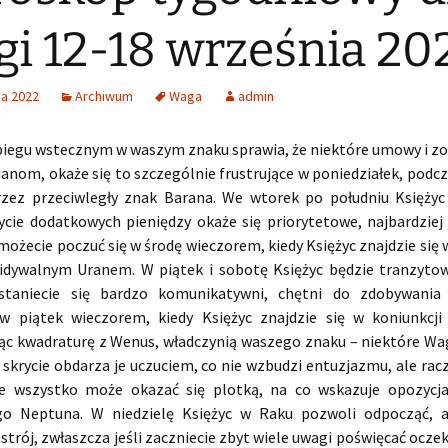
i 12-18 września 20
ia 2022
Archiwum
Waga
admin
biegu wstecznym w waszym znaku sprawia, że niektóre umowy i z
anom, okaże się to szczególnie frustrujące w poniedziałek, podc
rzez przeciwległy znak Barana. We wtorek po południu Księżyc
ycie dodatkowych pieniędzy okaże się priorytetowe, najbardziej 
ożecie poczuć się w środę wieczorem, kiedy Księżyc znajdzie się 
idywalnym Uranem. W piątek i sobotę Księżyc będzie tranzytow
 staniecie się bardzo komunikatywni, chętni do zdobywania 
w piątek wieczorem, kiedy Księżyc znajdzie się w koniunkcj
ąc kwadraturę z Wenus, władczynią waszego znaku – niektóre Wa
ś skrycie obdarza je uczuciem, co nie wzbudzi entuzjazmu, ale racz
e wszystko może okazać się plotką, na co wskazuje opozycj
go Neptuna. W niedzielę Księżyc w Raku pozwoli odpocząć, a
trój, zwłaszcza jeśli zaczniecie zbyt wiele uwagi poświęcać ocz