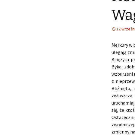
Wag
12 wrześn
Merkury w 
ulegają zmi
Księżyca p
Byka, zdob
wzburzeni m
z nieprzew
Bliźnięta,
zwłaszcza 
uruchamiaj
się, że kto
Ostateczni
zwodnicze
zmienny nas