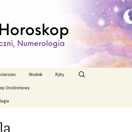
ienny,
Szukaj:
ziorożec
Wodnik
Ryby
op Urodzeniowy
logia
la