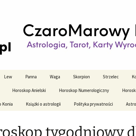
strologiczne
wy horoskop dz
y i tygodniowy
Lew
Panna
Waga
Skorpion
Strzelec
Ko
Horoskop Anielski
Horoskop Numerologiczny
Horosk
o Konia
Książki o astrologii
Polityka prywatności
Astro
oskop tygodniowy d