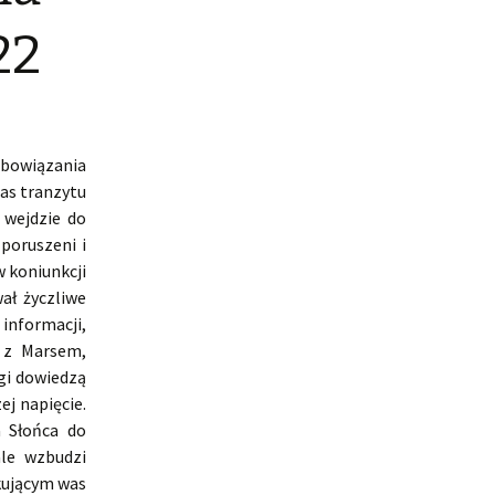
22
obowiązania
zas tranzytu
 wejdzie do
poruszeni i
w koniunkcji
ał życzliwe
informacji,
i z Marsem,
gi dowiedzą
ej napięcie.
a Słońca do
le wzbudzi
ekującym was