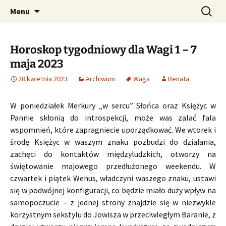
Profesjonalne przepowiednie astrologiczne
Przejdź
Szukaj:
CzaroMarowy horoskop
Menu
do
dzienny, miesięczny i
treści
tygodniowy
Horoskop tygodniowy dla Wagi 1 – 7
maja 2023
28 kwietnia 2023
Archiwum
Waga
Renata
W poniedziałek Merkury „w sercu” Słońca oraz Księżyc w
Pannie skłonią do introspekcji, może was zalać fala
wspomnień, które zapragniecie uporządkować. We wtorek i
środę Księżyc w waszym znaku pozbudzi do działania,
zachęci do kontaktów międzyludzkich, otworzy na
świętowanie majowego przedłużonego weekendu. W
czwartek i piątek Wenus, władczyni waszego znaku, ustawi
się w podwójnej konfiguracji, co będzie miało duży wpływ na
samopoczucie – z jednej strony znajdzie się w niezwykle
korzystnym sekstylu do Jowisza w przeciwległym Baranie, z