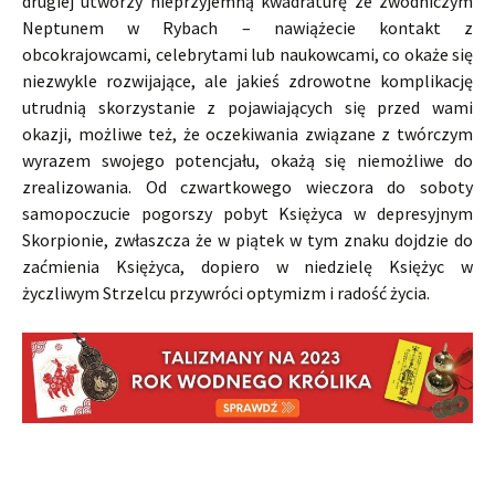
drugiej utworzy nieprzyjemną kwadraturę ze zwodniczym
Neptunem w Rybach – nawiążecie kontakt z
obcokrajowcami, celebrytami lub naukowcami, co okaże się
niezwykle rozwijające, ale jakieś zdrowotne komplikację
utrudnią skorzystanie z pojawiających się przed wami
okazji, możliwe też, że oczekiwania związane z twórczym
wyrazem swojego potencjału, okażą się niemożliwe do
zrealizowania. Od czwartkowego wieczora do soboty
samopoczucie pogorszy pobyt Księżyca w depresyjnym
Skorpionie, zwłaszcza że w piątek w tym znaku dojdzie do
zaćmienia Księżyca, dopiero w niedzielę Księżyc w
życzliwym Strzelcu przywróci optymizm i radość życia.