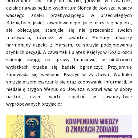
potrzebami. Od środy do piątku, głównie w czwartek,
działać na was będzie kwadratura Słońca do Jowisza, władcy
waszego znaku przebywającego w przeciwległych
Bliźniętach, jakieś zawodowe negocjacje okażą się napięte,
ale obiecujące, starajcie się nie przeceniać swoich
możliwości, również w czwartek Merkury utworzy
harmonijny aspekt z Marsem, co sprzyja podejmowaniu
szybkich decyzji. W czwartek i piątek Księżyc w Koziorożcu
skieruje uwagę na sprawy finansowe, w niektórych
wydatkach trzeba się będzie ograniczyć. Przyjemnie
zapowiada się weekend, Księżyc w życzliwym Wodniku
sprzyja przemieszczaniu się oraz zdobywaniu informacji, w
niedzielę trygon Wenus do Jowisza wprawi was w dobry
nastrój, dzień warto spędzić w towarzystwie
wypróbowanych przyjaciół.