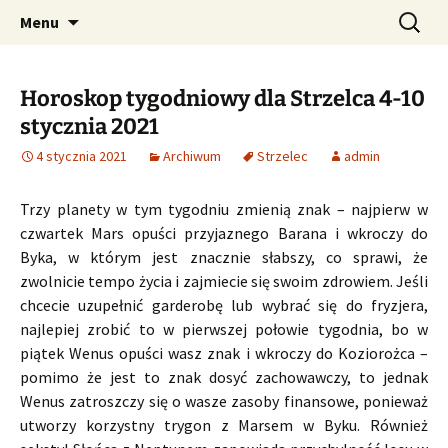
Profesjonalne przepowiednie astrologiczne
Przejdź
Szukaj:
CzaroMarowy horoskop
Menu
do
dzienny, miesięczny i
treści
tygodniowy
Horoskop tygodniowy dla Strzelca 4-10
stycznia 2021
4 stycznia 2021
Archiwum
Strzelec
admin
Trzy planety w tym tygodniu zmienią znak – najpierw w
czwartek Mars opuści przyjaznego Barana i wkroczy do
Byka, w którym jest znacznie słabszy, co sprawi, że
zwolnicie tempo życia i zajmiecie się swoim zdrowiem. Jeśli
chcecie uzupełnić garderobę lub wybrać się do fryzjera,
najlepiej zrobić to w pierwszej połowie tygodnia, bo w
piątek Wenus opuści wasz znak i wkroczy do Koziorożca –
pomimo że jest to znak dosyć zachowawczy, to jednak
Wenus zatroszczy się o wasze zasoby finansowe, ponieważ
utworzy korzystny trygon z Marsem w Byku. Również