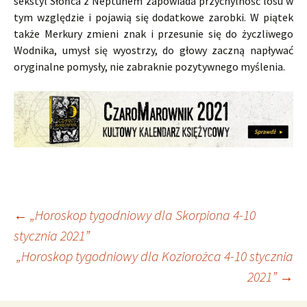
sekstyl Słońca z Neptunem zapowiada przychylność losu w
tym względzie i pojawią się dodatkowe zarobki. W piątek
także Merkury zmieni znak i przesunie się do życzliwego
Wodnika, umysł się wyostrzy, do głowy zaczną napływać
oryginalne pomysły, nie zabraknie pozytywnego myślenia.
Nawigacja
←
„Horoskop tygodniowy dla Skorpiona 4-10
stycznia 2021”
„Horoskop tygodniowy dla Koziorożca 4-10 stycznia
wpisu
2021”
→