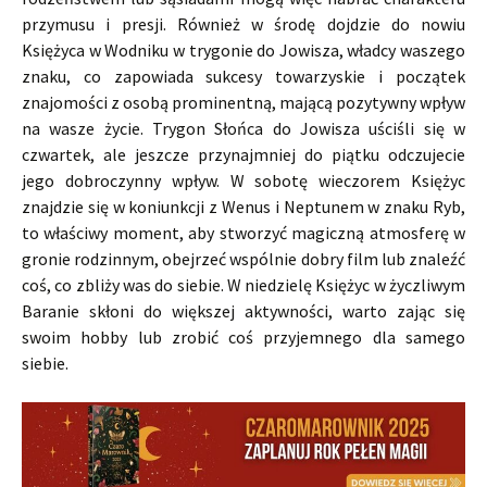
przymusu i presji. Również w środę dojdzie do nowiu
Księżyca w Wodniku w trygonie do Jowisza, władcy waszego
znaku, co zapowiada sukcesy towarzyskie i początek
znajomości z osobą prominentną, mającą pozytywny wpływ
na wasze życie. Trygon Słońca do Jowisza uściśli się w
czwartek, ale jeszcze przynajmniej do piątku odczujecie
jego dobroczynny wpływ. W sobotę wieczorem Księżyc
znajdzie się w koniunkcji z Wenus i Neptunem w znaku Ryb,
to właściwy moment, aby stworzyć magiczną atmosferę w
gronie rodzinnym, obejrzeć wspólnie dobry film lub znaleźć
coś, co zbliży was do siebie. W niedzielę Księżyc w życzliwym
Baranie skłoni do większej aktywności, warto zając się
swoim hobby lub zrobić coś przyjemnego dla samego
siebie.