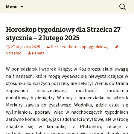
Profesjonalne przepowiednie astrologiczne
Przejdź
Szukaj:
CzaroMarowy horoskop
Menu
do
dzienny, miesięczny i
treści
tygodniowy
Horoskop tygodniowy dla Strzelca 27
stycznia – 2 lutego 2025
27 stycznia 2025
Strzelec - horoskop tygodniowy
Strzelec
Renata
W poniedziałek i wtorek Księżyc w Koziorożcu skupi uwagę
na finansach, które mogą wydawać się niewystarczające w
stosunku do waszych potrzeb, ale sekstyl Wenus do Urana
zapowiada nieoczekiwaną możliwość zarobienia
dodatkowych pieniędzy. W nocy z poniedziałku na wtorek
Merkury zawita do życzliwego Wodnika, gdzie czuje się
wyśmienicie, poprawi więc w nadchodzących tygodniach
zarówno komunikację, jak i zdolności umysłowe, ale w środę
znajdzie się w koniunkcji z Plutonem, relacje z
rodzeństwem lub sąsiadami mogą więc nabrać charakteru