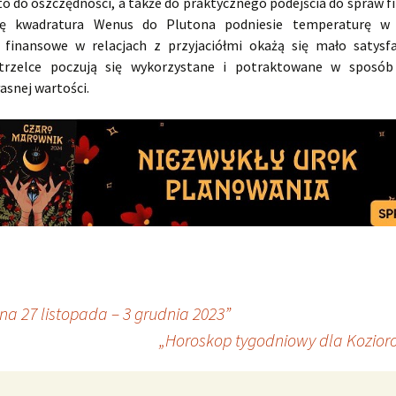
to do oszczędności, a także do praktycznego podejścia do spraw 
lę kwadratura Wenus do Plutona podniesie temperaturę w 
a finansowe w relacjach z przyjaciółmi okażą się mało satysfa
Strzelce poczują się wykorzystane i potraktowane w sposób 
asnej wartości.
a 27 listopada – 3 grudnia 2023”
„Horoskop tygodniowy dla Kozioro