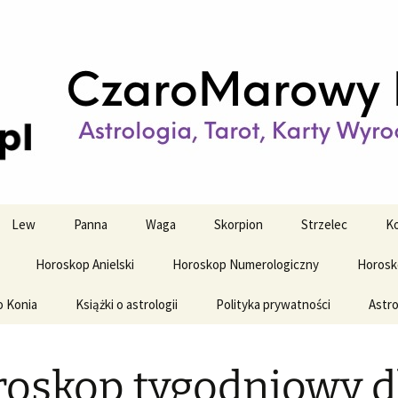
strologiczne
wy horoskop dz
y i tygodniowy
Lew
Panna
Waga
Skorpion
Strzelec
Ko
Horoskop Anielski
Horoskop Numerologiczny
Horosk
o Konia
Książki o astrologii
Polityka prywatności
Astro
oskop tygodniowy d