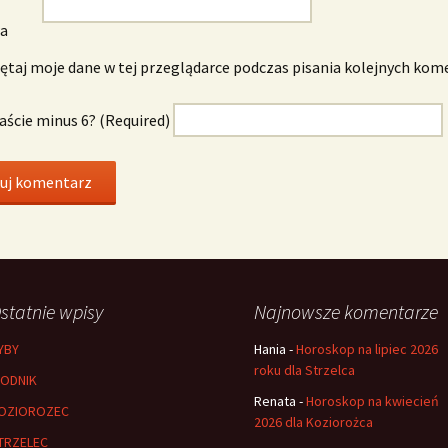
wa
taj moje dane w tej przeglądarce podczas pisania kolejnych kom
naście minus 6? (Required)
statnie wpisy
Najnowsze komentarze
YBY
Hania
-
Horoskop na lipiec 2026
roku dla Strzelca
ODNIK
Renata
-
Horoskop na kwiecień
OZIOROZEC
2026 dla Koziorożca
TRZELEC