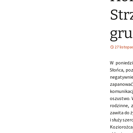
Str
gru
27 listopa
W poniedzi
Słońca, po
negatywnie
zapanować
komunikacj
oszustwo. 
rodzinne, 
zawita do ż
i służy sze
Koziorożca