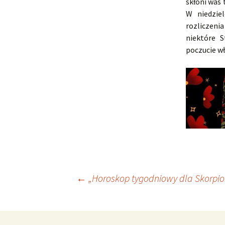
skłoni was 
W niedzie
rozliczeni
niektóre 
poczucie wł
Nawigacja
←
„Horoskop tygodniowy dla Skorpion
wpisu