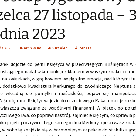
zelca 27 listopada – 
dnia 2023
da 2023
Archiwum
Strzelec
Renata
ałek dojdzie do pełni Księżyca w przeciwległych Bliźniętach w 
zostającego nadal w koniunkcji z Marsem w waszym znaku, co moż
 na związkach, w grę bowiem wejdą silne emocje, nad którymi tr
, dodatkowo kwadratura Merkurego do zwodniczego Neptuna sp
ę wkradną się pomyłki i nieścisłości, pojawi się manipulac
W środę rano Księżyc wejdzie do uczuciowego Raka, emocje rozb
zwłaszcza związane ze wspólnymi finansami. W piątek po połud
yczliwego Lwa, co poprawi nastrój, zajmiecie się tym, co sprawia
roko pojętej rozrywce, tego samego dnia Merkury opuści wasz znak 
, w sobotę znajdzie się w harmonijnym aspekcie do stabilizujące