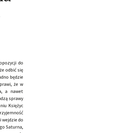
3
opozycji do
e odbić się
udno będzie
rawi, że w
ja, a nawet
udzą sprawy
niu Księżyc
 przyjemność
i wejdzie do
go Saturna,