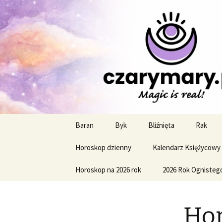
Profesjonalne przepowiednie a
CzaroMaro
miesięczn
Przejdź
Baran
Byk
Bliźnięta
Rak
do
treści
Horoskop dzienny
Kalendarz Księżycowy
Horoskop na 2026 rok
2026 Rok Ognisteg
Hor