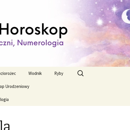
ienny,
Szukaj:
ziorożec
Wodnik
Ryby
op Urodzeniowy
logia
la