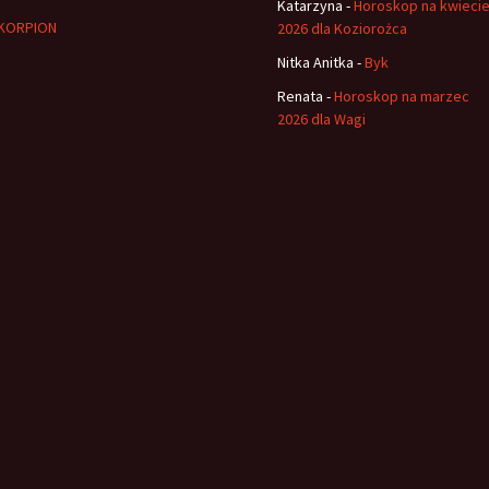
Katarzyna
-
Horoskop na kwieci
KORPION
2026 dla Koziorożca
Nitka Anitka
-
Byk
Renata
-
Horoskop na marzec
2026 dla Wagi