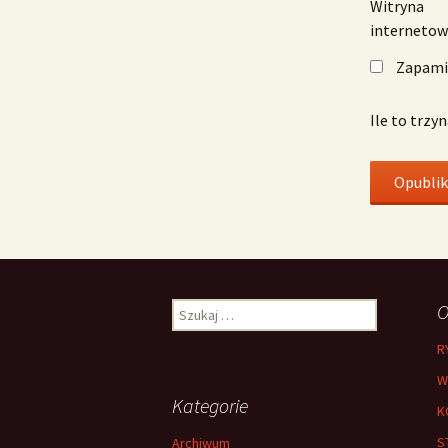
Witryna
interneto
Zapamię
Ile to trzy
Szukaj:
O
R
W
Kategorie
K
S
Archiwum