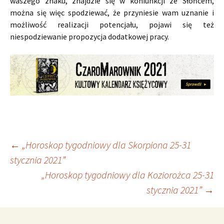
waszego znaku, znajdzie się w koniunkcji ze Słońcem,
można się więc spodziewać, że przyniesie wam uznanie i
możliwość realizacji potencjału, pojawi się też
niespodziewanie propozycja dodatkowej pracy.
Nawigacja
←
„Horoskop tygodniowy dla Skorpiona 25-31
stycznia 2021”
„Horoskop tygodniowy dla Koziorożca 25-31
wpisu
stycznia 2021”
→