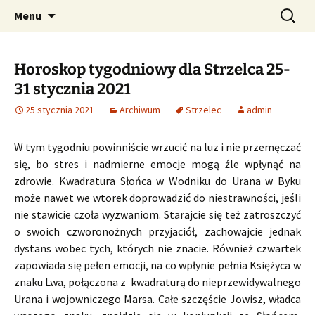
Profesjonalne przepowiednie astrologiczne
Przejdź
Szukaj:
CzaroMarowy horoskop
Menu
do
dzienny, miesięczny i
treści
tygodniowy
Horoskop tygodniowy dla Strzelca 25-
31 stycznia 2021
25 stycznia 2021
Archiwum
Strzelec
admin
W tym tygodniu powinniście wrzucić na luz i nie przemęczać
się, bo stres i nadmierne emocje mogą źle wpłynąć na
zdrowie. Kwadratura Słońca w Wodniku do Urana w Byku
może nawet we wtorek doprowadzić do niestrawności, jeśli
nie stawicie czoła wyzwaniom. Starajcie się też zatroszczyć
o swoich czworonożnych przyjaciół, zachowajcie jednak
dystans wobec tych, których nie znacie. Również czwartek
zapowiada się pełen emocji, na co wpłynie pełnia Księżyca w
znaku Lwa, połączona z kwadraturą do nieprzewidywalnego
Urana i wojowniczego Marsa. Całe szczęście Jowisz, władca